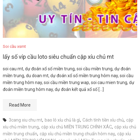
Soi cầu xsmt
lấy số víp cầu loto siêu chuẩn cặp xíu chủ mt
soi cau mt, dự đoán xổ số miền trung, soi cầu miền trung, dự đoán
miền trung, du doan mt, dự đoán xổ số miền trung hôm nay, soi cầu
miền trung hôm nay, soi cầu miền trung wap, soi cau mien trung, dự
đoán miền trung hôm nay, dự đoán kết quả xổ số […]
Read More
3cang xiu chu mt
,
bao lô xỉu chủ là gì
,
Cách tính tiền xỉu chủ
,
cặp
xíu chủ miền trung
,
cặp xỉu chủ MIỀN TRUNG CHÍNH XÁC
,
cặp xỉu chủ
miền trung chuẩn
,
cặp xỉu chủ miền trung chuẩn hôm nay
,
cặp xỉu