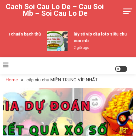
Skip
Cach Soi Cau Lo De – Cau Soi
to
Mb – Soi Cau Lo De
content
 siêu chuẩn bạch thủ
lấy số víp cầu loto siêu chuẩn dàn
con mb
2 giờ ago
Home
cặp xỉu chủ MIỀN TRUNG VÍP NHẤT