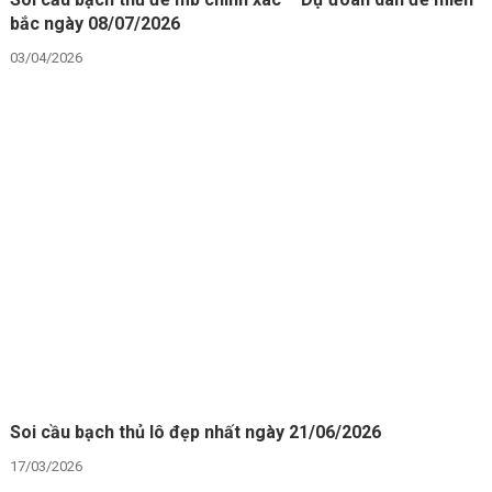
bắc ngày 08/07/2026
03/04/2026
Soi cầu bạch thủ lô đẹp nhất ngày 21/06/2026
17/03/2026