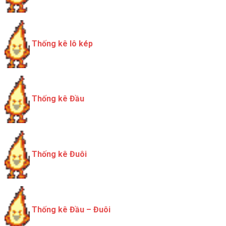
Thống kê lô kép
Thống kê Đầu
Thống kê Đuôi
Thống kê Đầu – Đuôi