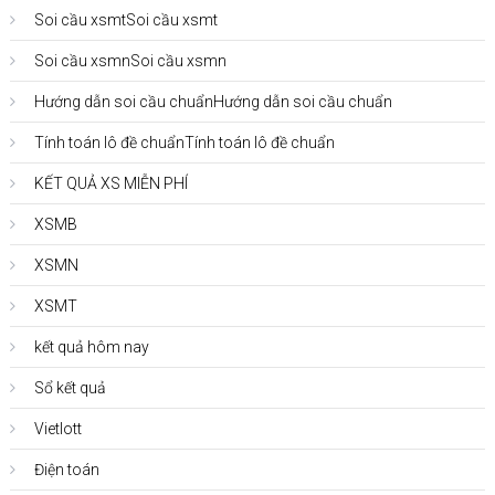
Soi cầu xsmt
Soi cầu xsmt
Soi cầu xsmn
Soi cầu xsmn
Hướng dẫn soi cầu chuẩn
Hướng dẫn soi cầu chuẩn
Tính toán lô đề chuẩn
Tính toán lô đề chuẩn
KẾT QUẢ XS MIỄN PHÍ
XSMB
XSMN
XSMT
kết quả hôm nay
Sổ kết quả
Vietlott
Điện toán