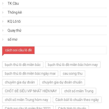
TK Cầu
Thống kê
KQ Lô tô
Quay thử
sổ mơ
cách soi cầu lô đề
bạch thủ lô đề miền bắc
bạch thủ lô đề miền bắc hôm nay
bạch thủ lô đề miền bắc ngày mai
cau song thu
chuyên gia dự đoán
chuyên gia dự đoán chuẩn
CHỐT ĐỀ SIÊU VIP NHẤT HIỆN NAY
chốt số miền Trung
chốt số miền Trung hôm nay
Cách bắt lô chuẩn theo ngày
Cách soi cầu lô miền Bắc 2021
Cách tính lô chuẩn