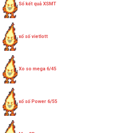
Sổ kết quả XSMT
xổ số vietlott
Xo so mega 6/45
xổ số Power 6/55