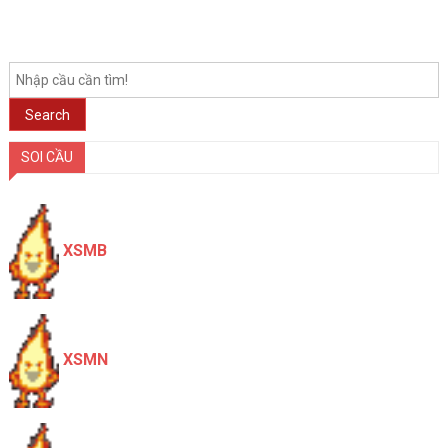
Search
SOI CẦU
XSMB
XSMN