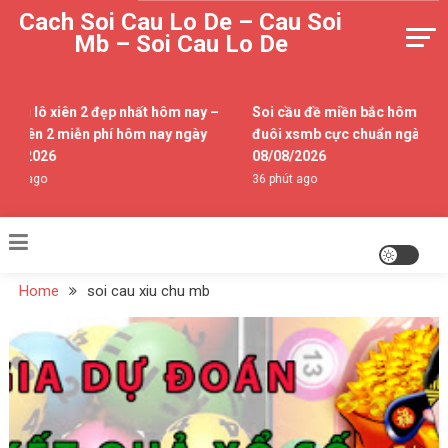
Skip
Cach Soi Cau Lo De – Cau Soi
to
Mb – Soi Cau Lo De
content
cầu lô xiên 2 đẹp nhất hôm nay –
Soi cầu đề miền bắc hôm nay đ
 xiên 2 miễn phí hôm nay ngày
đuôi xsmb cực chuẩn ngày
08/2026
08/08/2026
hút ago
36 phút ago
Home
soi cau xiu chu mb