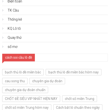
Điện toán
TK Cầu
Thống kê
KQ Lô tô
Quay thử
sổ mơ
cách soi cầu lô đề
bạch thủ lô đề miền bắc
bạch thủ lô đề miền bắc hôm nay
cau song thu
chuyên gia dự đoán
chuyên gia dự đoán chuẩn
CHỐT ĐỀ SIÊU VIP NHẤT HIỆN NAY
chốt số miền Trung
chốt số miền Trung hôm nay
Cách bắt lô chuẩn theo ngày