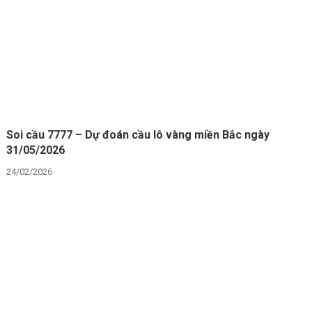
Soi cầu 7777 – Dự đoán cầu lô vàng miền Bắc ngày
31/05/2026
24/02/2026