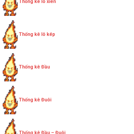
Thống kê lô xiên
Thống kê lô kép
Thống kê Đầu
Thống kê Đuôi
Thống kê Đầu – Đuôi