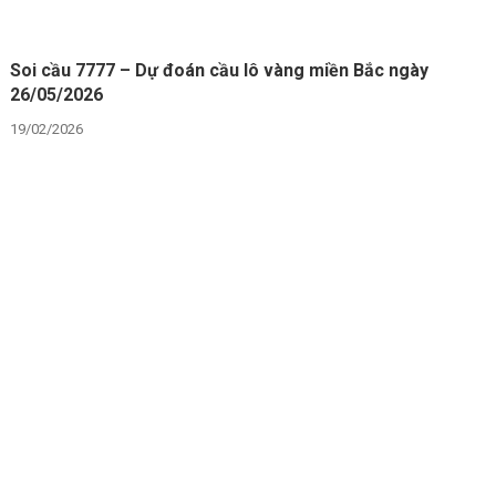
Soi cầu 7777 – Dự đoán cầu lô vàng miền Bắc ngày
26/05/2026
19/02/2026