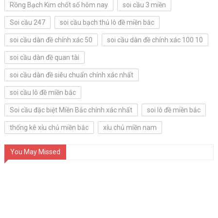
Rồng Bạch Kim chốt số hôm nay
soi cầu 3 miền
Soi cầu 247
soi cầu bạch thủ lô đề miền bắc
soi cầu dàn đề chính xác 50
soi cầu dàn đề chính xác 100 10
soi cầu dàn đề quan tài
soi cầu dàn đề siêu chuẩn chính xác nhất
soi cầu lô đề miền bắc
Soi cầu đặc biệt Miền Bắc chính xác nhất
soi lô đề miền bắc
thống kê xỉu chủ miền bắc
xỉu chủ miền nam
You May Missed