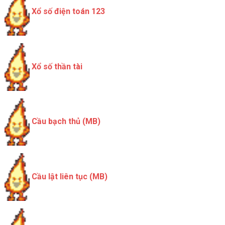
Xổ số điện toán 123
Xổ số thần tài
Cầu bạch thủ (MB)
Cầu lật liên tục (MB)