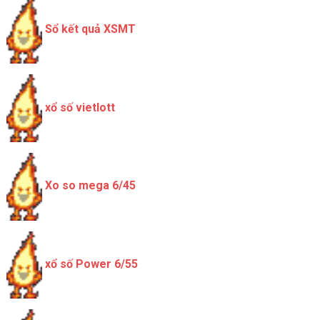
Sổ kết quả XSMT
xổ số vietlott
Xo so mega 6/45
xổ số Power 6/55