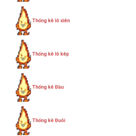
Thống kê lô xiên
Thống kê lô kép
Thống kê Đầu
Thống kê Đuôi