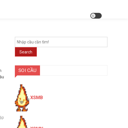
ủ
Search
SOI CẦU
n
cầu
XSMB
ặp