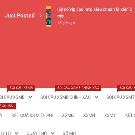
lấy số víp cầu loto siêu chuẩn lô xiên 2
Just Posted
mb
18 giờ ago
SOI CẦU XSMB
SOI CẦU XSMB CHÍNH XÁC
SOI CẦU
OI CẦU XSMB
SOI CẦU XSMB CHÍNH XÁC
SOI CẦU XSMT
Ề CHUẨN
ẨN
KẾT QUẢ XS MIỄN PHÍ
XSMB
XSMN
XSMT
KẾT 
LÔ TÔ
QUAY THỬ
SỔ MƠ