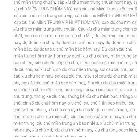
chủ miền trung chuẩn
,
cặp xỉu chủ miền trung chuẩn hôm nay
,
c
xỉu chủ MIỀN TRUNG HÔM NAY
,
cặp xỉu chủ Miền Trung siêu chu
cặp xỉu chủ miền trung siêu víp
,
cặp xỉu chủ MIỀN TRUNG VÍP NH
cặp xỉu chủ MIỀN TRUNG VÍP NHẤT HÔM NAY
,
cặp xíu chủ mt
,
cặ
xỉu chủ xs miền trung siêu chuẩn
,
Cầu xỉu chủ miền trung chính x
nhất
,
cau xiu chu mt
,
du doan xiu chu MT
,
du doan xiu chu mt h
nay
,
dự đoán xỉu chủ
,
dự đoán xỉu chủ hôm nay
,
dự đoán xỉu chủ
miền bắc
,
dự đoán xỉu chủ miền bắc hôm nay
,
Dự đoán xỉu chủ
miền trung hôm nay
,
hom nay danh xiu chu con gi
,
miền trung ă
bao nhiêu
,
siêu chuẩn cặp xíu chủ
,
siêu chuẩn cặp xíu chủ mt
,
số
đề xỉu chủ
,
số xỉu chủ
,
so xiu chu mien trung
,
soi cau xiu chu
,
soi
cau xiu chu hom nay
,
soi cau xiu chu mb
,
soi cau xiu chu mb mie
phi
,
soi cầu xỉu chủ miền bắc hôm nay
,
Soi cầu xỉu chủ miền trun
soi cầu xỉu chủ miền trung hôm nay
,
soi cau xiu chu mt
,
soi cau x
chu trung
,
thong ke xiu chu
,
thống kê xỉu chủ miền bắc
,
trúng xỉu
chủ
,
xin số xỉu chủ hôm nay
,
xỉu chủ
,
xỉu chủ 1 ăn bao nhiêu
,
xỉu
chủ ăn bao nhiêu
,
xỉu chủ con gì
,
xỉu chủ là gì
,
xỉu chủ là sao
,
xỉu
chủ mb
,
xiu chu mb mien phi
,
xỉu chủ miền bắc hôm nay
,
xiu chu
mien trung
,
xỉu chủ miền trung ăn bao nhiêu
,
xỉu chủ miền trung
hôm nay
,
xỉu chủ mt
,
xỉu chủ mt hôm nay
,
xiu chu rong bach kim
,
xỉu chủ trúng
,
xỉu chủ trúng bao nhiêu