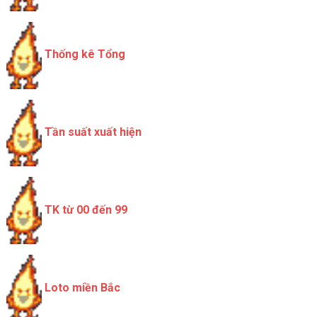
Thống kê Tổng
Tần suất xuất hiện
TK từ 00 đến 99
Loto miền Bắc