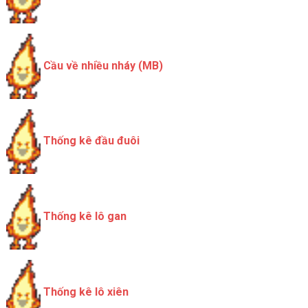
Cầu về nhiều nháy (MB)
Thống kê đầu đuôi
Thống kê lô gan
Thống kê lô xiên