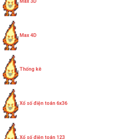
Max 3D
Max 4D
Thống kê
Xổ số điện toán 6x36
Xổ số điện toán 123