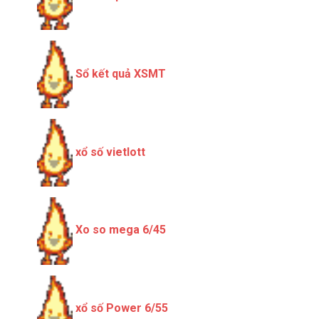
Sổ kết quả XSMT
xổ số vietlott
Xo so mega 6/45
xổ số Power 6/55