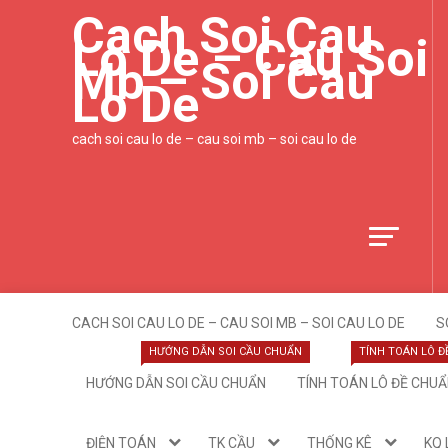
Skip
Cach Soi Cau
to
Lo De – Cau Soi
content
Mb – Soi Cau
Lo De
cach soi cau lo de – cau soi mb – soi cau lo de
CACH SOI CAU LO DE – CAU SOI MB – SOI CAU LO DE
S
HƯỚNG DẪN SOI CẦU CHUẨN
TÍNH TOÁN LÔ Đ
HƯỚNG DẪN SOI CẦU CHUẨN
TÍNH TOÁN LÔ ĐỀ CHU
ĐIỆN TOÁN
TK CẦU
THỐNG KÊ
KQ 