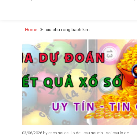
Home
xiu chu rong bach kim
03/06/2026
by
cach soi cau lo de - cau soi mb - soi cau lo de