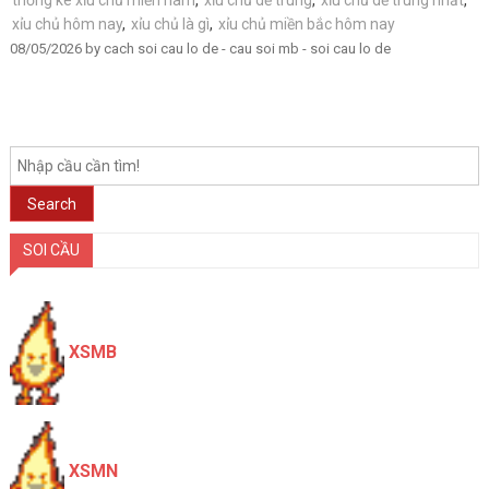
thống kê xỉu chủ miền nam
,
xỉu chủ dễ trúng
,
xỉu chủ dễ trúng nhất
,
xỉu chủ hôm nay
,
xỉu chủ là gì
,
xỉu chủ miền bắc hôm nay
08/05/2026
by
cach soi cau lo de - cau soi mb - soi cau lo de
Search
SOI CẦU
XSMB
XSMN