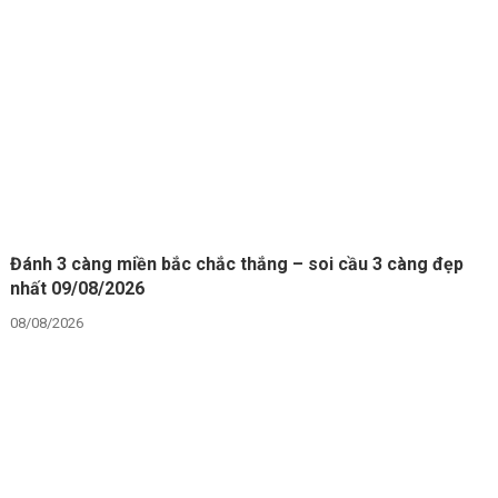
Đánh 3 càng miền bắc chắc thắng – soi cầu 3 càng đẹp
nhất 09/08/2026
08/08/2026