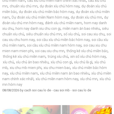
chu mien nam
,
cau xiu chu mien nam chinh xac nhat
,
cau xiu chu
mn
,
chuẩn xíu chủ mn
,
dự đoán xỉu chủ hôm nay
,
dự đoán xỉu chủ
miền bắc
,
dự đoán xỉu chủ miền bắc hôm nay
,
dự đoán xỉu chủ miền
nam
,
Dự đoán xỉu chủ miền Nam hôm nay
,
dự đoán xỉu chủ mn
,
dự
đoán xỉu chủ mn hôm nay
,
đánh xỉu chủ miền nam
,
hom nay danh
xiu chu
,
hom nay danh xiu chu con gi
,
miền nam ăn bao nhiêu
,
siêu
chuẩn xíu chủ
,
siêu chuẩn xíu chủ mn
,
số xỉu chủ
,
soi cau xiu chu
,
soi
cau xiu chu hom nay
,
soi cầu xỉu chủ miền bắc hôm nay
,
soi cầu xỉu
chủ miền nam
,
soi cầu xỉu chủ miền nam hôm nay
,
soi cau xiu chu
mien nam mien phi
,
soi cau xiu chu mn
,
thống kê xỉu chủ miền bắc
,
thống kê xỉu chủ miền nam
,
trúng xỉu chủ
,
xin số xỉu chủ hôm nay
,
xỉu chủ
,
xỉu chủ ăn bao nhiêu
,
xỉu chủ con gì
,
xỉu chủ là gì
,
xỉu chủ
mb
,
xiu chu mb mien phi
,
xiu chu mien bac
,
xỉu chủ miền bắc hôm
nay
,
xỉu chủ miền nam
,
xỉu chủ miền nam ăn bao nhiêu
,
xỉu chủ miền
nam chính xác nhất
,
xỉu chủ miền nam hôm nay
,
xỉu chủ mn
,
xỉu chủ
mn hôm nay
08/08/2026
by
cach soi cau lo de - cau soi mb - soi cau lo de