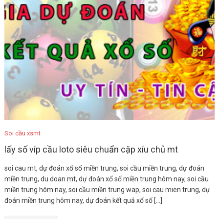
Soi cầu xsmt
lấy số víp cầu loto siêu chuẩn cặp xíu chủ mt
soi cau mt, dự đoán xổ số miền trung, soi cầu miền trung, dự đoán
miền trung, du doan mt, dự đoán xổ số miền trung hôm nay, soi cầu
miền trung hôm nay, soi cầu miền trung wap, soi cau mien trung, dự
đoán miền trung hôm nay, dự đoán kết quả xổ số […]