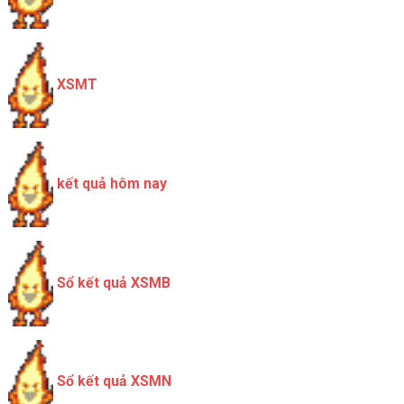
XSMT
kết quả hôm nay
Sổ kết quả XSMB
Sổ kết quả XSMN