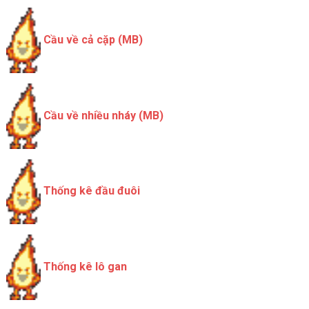
Cầu về cả cặp (MB)
Cầu về nhiều nháy (MB)
Thống kê đầu đuôi
Thống kê lô gan