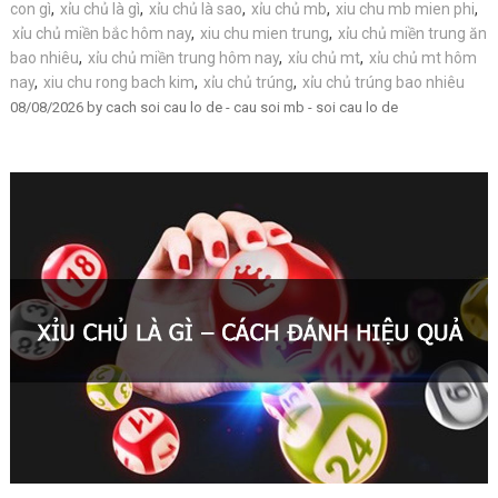
con gì
,
xỉu chủ là gì
,
xỉu chủ là sao
,
xỉu chủ mb
,
xiu chu mb mien phi
,
xỉu chủ miền bắc hôm nay
,
xiu chu mien trung
,
xỉu chủ miền trung ăn
bao nhiêu
,
xỉu chủ miền trung hôm nay
,
xỉu chủ mt
,
xỉu chủ mt hôm
nay
,
xiu chu rong bach kim
,
xỉu chủ trúng
,
xỉu chủ trúng bao nhiêu
08/08/2026
by
cach soi cau lo de - cau soi mb - soi cau lo de