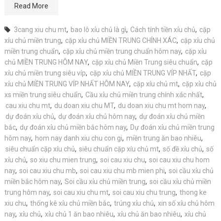
Read More
3cang xiu chu mt
,
bao lô xỉu chủ là gì
,
Cách tính tiền xỉu chủ
,
cặp
xíu chủ miền trung
,
cặp xỉu chủ MIỀN TRUNG CHÍNH XÁC
,
cặp xỉu chủ
miền trung chuẩn
,
cặp xỉu chủ miền trung chuẩn hôm nay
,
cặp xỉu
chủ MIỀN TRUNG HÔM NAY
,
cặp xỉu chủ Miền Trung siêu chuẩn
,
cặp
xỉu chủ miền trung siêu víp
,
cặp xỉu chủ MIỀN TRUNG VÍP NHẤT
,
cặp
xỉu chủ MIỀN TRUNG VÍP NHẤT HÔM NAY
,
cặp xíu chủ mt
,
cặp xỉu chủ
xs miền trung siêu chuẩn
,
Cầu xỉu chủ miền trung chính xác nhất
,
cau xiu chu mt
,
du doan xiu chu MT
,
du doan xiu chu mt hom nay
,
dự đoán xỉu chủ
,
dự đoán xỉu chủ hôm nay
,
dự đoán xỉu chủ miền
bắc
,
dự đoán xỉu chủ miền bắc hôm nay
,
Dự đoán xỉu chủ miền trung
hôm nay
,
hom nay danh xiu chu con gi
,
miền trung ăn bao nhiêu
,
siêu chuẩn cặp xíu chủ
,
siêu chuẩn cặp xíu chủ mt
,
số đề xỉu chủ
,
số
xỉu chủ
,
so xiu chu mien trung
,
soi cau xiu chu
,
soi cau xiu chu hom
nay
,
soi cau xiu chu mb
,
soi cau xiu chu mb mien phi
,
soi cầu xỉu chủ
miền bắc hôm nay
,
Soi cầu xỉu chủ miền trung
,
soi cầu xỉu chủ miền
trung hôm nay
,
soi cau xiu chu mt
,
soi cau xiu chu trung
,
thong ke
xiu chu
,
thống kê xỉu chủ miền bắc
,
trúng xỉu chủ
,
xin số xỉu chủ hôm
nay
,
xỉu chủ
,
xỉu chủ 1 ăn bao nhiêu
,
xỉu chủ ăn bao nhiêu
,
xỉu chủ