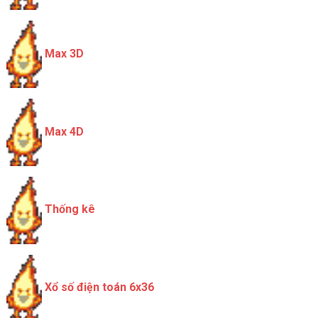
Max 3D
Max 4D
Thống kê
Xổ số điện toán 6x36