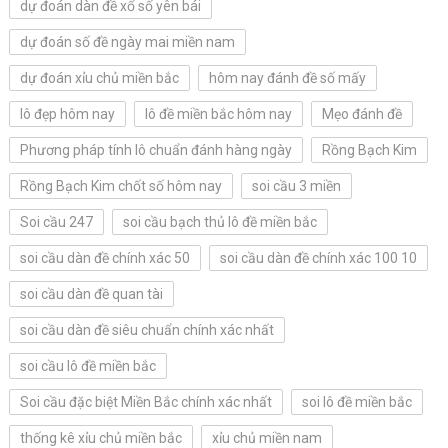
dự đoán dàn đề xổ số yên bái
dự đoán số đề ngày mai miền nam
dự đoán xỉu chủ miền bắc
hôm nay đánh đề số mấy
lô đẹp hôm nay
lô đề miền bắc hôm nay
Mẹo đánh đề
Phương pháp tính lô chuẩn đánh hàng ngày
Rồng Bạch Kim
Rồng Bạch Kim chốt số hôm nay
soi cầu 3 miền
Soi cầu 247
soi cầu bạch thủ lô đề miền bắc
soi cầu dàn đề chính xác 50
soi cầu dàn đề chính xác 100 10
soi cầu dàn đề quan tài
soi cầu dàn đề siêu chuẩn chính xác nhất
soi cầu lô đề miền bắc
Soi cầu đặc biệt Miền Bắc chính xác nhất
soi lô đề miền bắc
thống kê xỉu chủ miền bắc
xỉu chủ miền nam