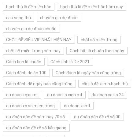
bạch thủ lô đề miền bắc
bạch thủ lô đề miền bắc hôm nay
cau song thu
chuyên gia dự đoán
chuyên gia dự đoán chuẩn
CHỐT ĐỀ SIÊU VIP NHẤT HIỆN NAY
chốt số miền Trung
chốt số miền Trung hôm nay
Cách bắt lô chuẩn theo ngày
Cách tính lô chuẩn
Cách tính lô De 2021
Cách đánh de ăn 100
Cách đánh lô ngày nào cũng trúng
Cách đánh đề ngày nào cũng trúng
cầu lô đề xsmb bạch thủ
du doan kqxs mt
du doan lo xien mt
du doan xo so 24
du doan xo so mien trung
du doan xsmt
dự đoán dàn đề hôm nay 70 số
dự đoán dàn đề xổ số 00
dự đoán dàn đề xổ số tiền giang