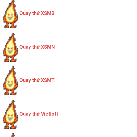
Quay thử XSMB
Quay thử XSMN
Quay thử XSMT
Quay thử Vietlott