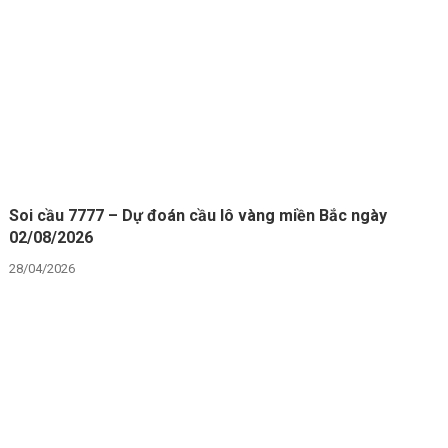
Soi cầu 7777 – Dự đoán cầu lô vàng miền Bắc ngày
02/08/2026
28/04/2026