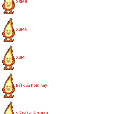
XSMB
XSMN
XSMT
kết quả hôm nay
Sổ kết quả XSMB