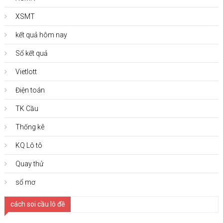
XSMT
kết quả hôm nay
Sổ kết quả
Vietlott
Điện toán
TK Cầu
Thống kê
KQ Lô tô
Quay thử
sổ mơ
cách soi cầu lô đề