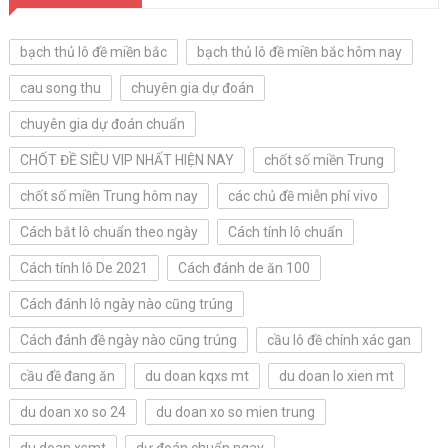
bạch thủ lô đề miền bắc
bạch thủ lô đề miền bắc hôm nay
cau song thu
chuyên gia dự đoán
chuyên gia dự đoán chuẩn
CHỐT ĐỀ SIÊU VIP NHẤT HIỆN NAY
chốt số miền Trung
chốt số miền Trung hôm nay
các chủ đề miễn phí vivo
Cách bắt lô chuẩn theo ngày
Cách tính lô chuẩn
Cách tính lô De 2021
Cách đánh de ăn 100
Cách đánh lô ngày nào cũng trúng
Cách đánh đề ngày nào cũng trúng
cầu lô đề chính xác gan
cầu đề đang ăn
du doan kqxs mt
du doan lo xien mt
du doan xo so 24
du doan xo so mien trung
du doan xsmt
dự đoán chuẩn ngay