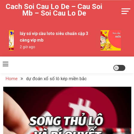
Skip
Cach Soi Cau Lo De – Cau Soi
to
Mb – Soi Cau Lo De
content
lấy số víp cầu loto siêu chuẩn cặp 3
lấy s
càng víp mb
mb
2 giờ ago
2 giờ
Home
dự đoán xổ số lô kép miền bắc