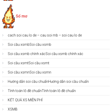
Sổ mơ
cach soi cau lo de – cau soi mb – soi cau lo de
Soi cầu xsmb
Soi cầu xsmb
Soi cầu xsmb chính xác
Soi cầu xsmb chính xác
Soi cầu xsmt
Soi cầu xsmt
Soi cầu xsmn
Soi cầu xsmn
Hướng dẫn soi cầu chuẩn
Hướng dẫn soi cầu chuẩn
Tính toán lô đề chuẩn
Tính toán lô đề chuẩn
KẾT QUẢ XS MIỄN PHÍ
XSMB