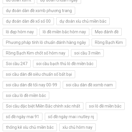
dự đoán dàn đề xsmb phương trang
dự đoán dàn đề xổ số 00
dự đoán xỉu chủ miền bắc
lô đẹp hôm nay
lô đề miền bắc hôm nay
Mẹo đánh đề
Phương pháp tính lô chuẩn đánh hàng ngày
Rồng Bạch Kim
Rồng Bạch Kim chốt số hôm nay
soi cầu 3 miền
Soi cầu 247
soi cầu bạch thủ lô đề miền bắc
soi cầu dàn đề siêu chuẩn số bất bại
soi cầu dàn đề tối nay 00-99
soi cầu dàn đề xsmb nam
soi cầu lô đề miền bắc
Soi cầu đặc biệt Miền Bắc chính xác nhất
soi lô đề miền bắc
số đề ngày mai 91
số đề ngày mai i nutley nj
thống kê xỉu chủ miền bắc
xỉu chủ hôm nay