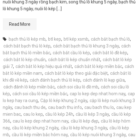
nuôi khung 3 ngày rồng bạch kim, song thủ lô khung 5 ngày, bạch thủ
lô khung 5 ngày, nuôi lô kép […]
Read More
bạch thủ lô kép mb
,
btl kep
,
btl kép xsmb
,
cách bắt bạch thủ lô
,
cách bắt bạch thủ lô kép
,
cách bắt bạch thủ lô khung 3 ngày
,
cách
bắt bạch thủ lô miền bắc
,
cách bắt cầu lô kép
,
cách bắt lô đề kép
,
cách bắt lô kép chuẩn
,
cách bắt lô kép chuẩn nhất
,
cách bắt lô kép
giải 7
,
cách bắt lô kép hiệu quả nhất
,
cách bắt lô kép miền bắc
,
cách
bắt lô kép miền nam
,
cách bắt lô kép theo giải đặc biệt
,
cách bắt lô
khi đề về kép
,
cách đánh bạch thủ lô kép
,
cách đánh lô kẹp giữa
,
cách đánh lô kép miền bắc
,
cách soi cầu lô đề mb
,
cách soi cầu lô
kép
,
cách soi cầu lô kép miền bắc
,
cap lo kep dep nhat hom nay
,
cap
lo kep hay ra cung
,
Cặp lô kép khung 2 ngày
,
cặp lô kép nuôi khung 3
ngày
,
cau bach thu de
,
cau bach thu info
,
cau bach thu lo
,
cau kep
mien bac
,
cau lo kep
,
cầu lô kép 24h
,
cầu lô kép 3 ngày
,
cầu lô kép
366
,
cau lo kep dep nhat hom nay
,
cầu lô kép đẹp
,
cầu lô kép hôm
nay
,
cầu lô kép khung 2 ngày
,
cầu lô kép khung 3 ngày
,
cầu lô kép
mb
,
cầu lô kép miền bắc hôm nay
,
cầu lô kép nuôi khung 3 ngày
,
cau