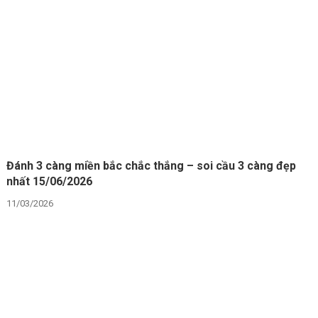
Đánh 3 càng miền bắc chắc thắng – soi cầu 3 càng đẹp
nhất 15/06/2026
11/03/2026