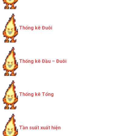
Thống kê Đuôi
Thống kê Đầu – Đuôi
Thống kê Tổng
Tần suất xuất hiện