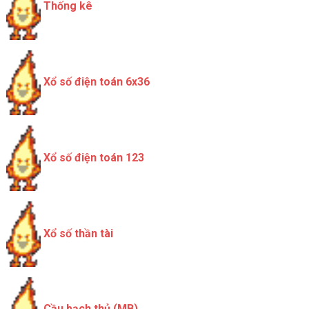
Thống kê
Xổ số điện toán 6x36
Xổ số điện toán 123
Xổ số thần tài
Cầu bạch thủ (MB)