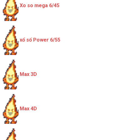
Xo so mega 6/45
xổ số Power 6/55
Max 3D
Max 4D