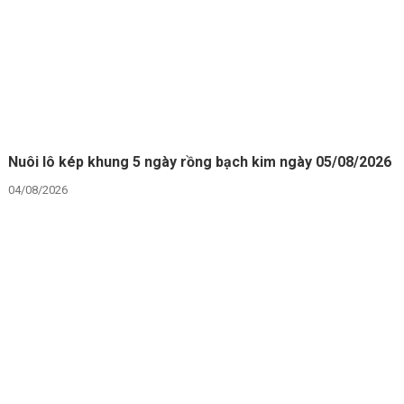
Nuôi lô kép khung 5 ngày rồng bạch kim ngày 05/08/2026
04/08/2026