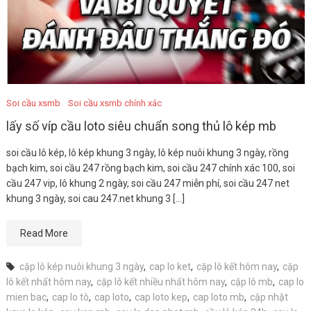
Soi cầu xsmb
Soi cầu xsmb chính xác
lấy số víp cầu loto siêu chuẩn song thủ lô kép mb
soi cầu lô kép, lô kép khung 3 ngày, lô kép nuôi khung 3 ngày, rồng
bạch kim, soi cầu 247 rồng bạch kim, soi cầu 247 chính xác 100, soi
cầu 247 vip, lô khung 2 ngày, soi cầu 247 miễn phí, soi cầu 247 net
khung 3 ngày, soi cau 247.net khung 3 […]
Read More
cặp lô kép nuôi khung 3 ngày
,
cap lo ket
,
cặp lô kết hôm nay
,
cặp
lô kết nhất hôm nay
,
cặp lô kết nhiều nhất hôm nay
,
cặp lô mb
,
cap lo
mien bac
,
cap lo tô
,
cap loto
,
cap loto kep
,
cap loto mb
,
cập nhật