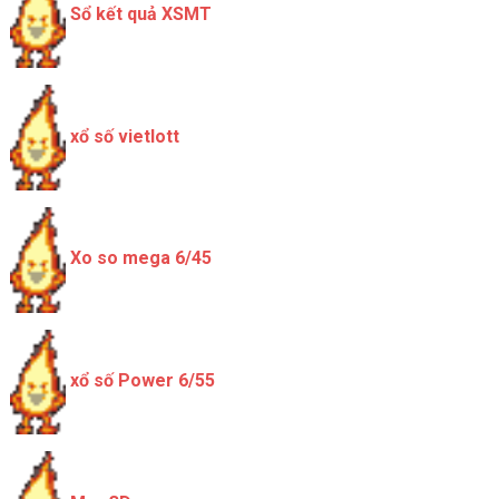
Sổ kết quả XSMT
xổ số vietlott
Xo so mega 6/45
xổ số Power 6/55