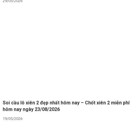
29/05/2026
Soi cầu lô xiên 2 đẹp nhất hôm nay – Chốt xiên 2 miễn phí
hôm nay ngày 23/08/2026
19/05/2026