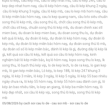
kqxs lo kép
,
cau kep mb
,
cau lo dep nhat mb
,
cầu lô kép 24h
,
cau lo
kep dep nhat hom nay
,
cầu lô kép hôm nay
,
cầu lô kép khung 2 ngày
,
cầu lô kép khung 3 ngày
,
cầu lô kép mb
,
cau lo kep mb hom nay
,
cầu
lô kép miền bắc hôm nay
,
cau lo kep quang nam
,
cầu loto siêu chuẩn
song thủ lô kép mb
,
cầu song thủ lô
,
chốt cầu song thủ lô kép mb
,
chốt cầu stl kep
,
chuẩn song thủ lô kép mb
,
du doan chinh xac stl
mien bac
,
du doan lo kep mien bac
,
du doan song thu lo
,
dự đoán
kết quả lô kép
,
dự đoán lô kép
,
dự đoán lô kép hôm nay
,
dự đoán lô
kép mb
,
dự đoán lô kép miền bắc hôm nay
,
dự đoán song thủ lô mb
,
dự đoán xổ số lô kép miền bắc
,
đánh lô kép là gì
,
đường dây lộ kép là
gì
,
kết quả soi cầu lô kép
,
kết quả soi cầu lô kép hôm nay
,
kinh
nghiệm bắt lô kép miền bắc
,
kq lô hôm nay
,
kqxs song thu lo kep
,
lk
song thu
,
lô bạch thủ kép vip
,
lo de kep lech
,
lo de ra kep
,
lo gan kep
mb
,
lô gan kép miền bắc
,
Lô kép
,
lo kep 188
,
lô kép 247 khung 3
ngày
,
lô kép 3 miền
,
lô kép 3 ngày
,
lô kép 5 ngày
,
lô kép 55 bao nhiêu
ngày chưa ra
,
lô kép 55 hôm nay
,
lô kép 55 hôm sau đánh con gì
,
lô
kép ăn bao nhiêu tiền
,
lo kep an giang
,
lô kép ba miền hôm nay
,
lô
kép đẹp nhất
,
soi cầu lô kép vip
,
song thủ lô kép
,
song thủ lô kép
mb
05/08/2026
by
cach soi cau lo de - cau soi mb - soi cau lo de