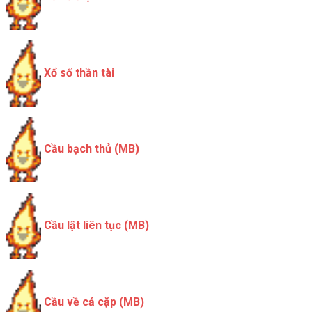
Xổ số thần tài
Cầu bạch thủ (MB)
Cầu lật liên tục (MB)
Cầu về cả cặp (MB)