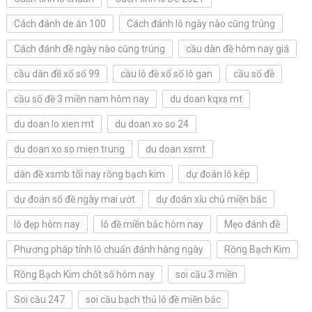
Cách đánh de ăn 100
Cách đánh lô ngày nào cũng trúng
Cách đánh đề ngày nào cũng trúng
cầu dàn đề hôm nay giá
cầu dàn đề xổ số 99
cầu lô đề xổ số lô gan
cầu số đề
cầu số đề 3 miền nam hôm nay
du doan kqxs mt
du doan lo xien mt
du doan xo so 24
du doan xo so mien trung
du doan xsmt
dàn đề xsmb tối nay rồng bạch kim
dự đoán lô kép
dự đoán số đề ngày mai ướt
dự đoán xỉu chủ miền bắc
lô đẹp hôm nay
lô đề miền bắc hôm nay
Mẹo đánh đề
Phương pháp tính lô chuẩn đánh hàng ngày
Rồng Bạch Kim
Rồng Bạch Kim chốt số hôm nay
soi cầu 3 miền
Soi cầu 247
soi cầu bạch thủ lô đề miền bắc