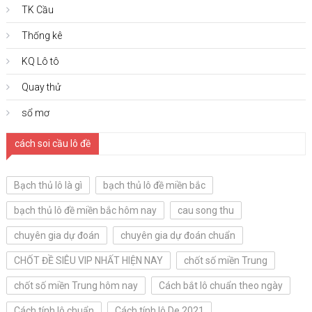
TK Cầu
Thống kê
KQ Lô tô
Quay thử
sổ mơ
cách soi cầu lô đề
Bạch thủ lô là gì
bạch thủ lô đề miền bắc
bạch thủ lô đề miền bắc hôm nay
cau song thu
chuyên gia dự đoán
chuyên gia dự đoán chuẩn
CHỐT ĐỀ SIÊU VIP NHẤT HIỆN NAY
chốt số miền Trung
chốt số miền Trung hôm nay
Cách bắt lô chuẩn theo ngày
Cách tính lô chuẩn
Cách tính lô De 2021