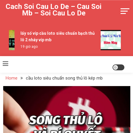
Skip
Cach Soi Cau Lo De – Cau Soi
to
Mb – Soi Cau Lo De
content
lấy số víp cầu loto siêu chuẩn bạch thủ
lấy 
lô 2 nháy víp mb
đề 
19 giờ ago
19 gi
Home
cầu loto siêu chuẩn song thủ lô kép mb