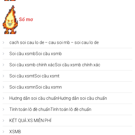
Sổ mơ
cach soi cau lo de – cau soi mb – soi cau lo de
Soi cầu xsmb
Soi cầu xsmb
Soi cầu xsmb chính xác
Soi cầu xsmb chính xác
Soi cầu xsmt
Soi cầu xsmt
Soi cầu xsmn
Soi cầu xsmn
Hướng dẫn soi cầu chuẩn
Hướng dẫn soi cầu chuẩn
Tính toán lô đề chuẩn
Tính toán lô đề chuẩn
KẾT QUẢ XS MIỄN PHÍ
XSMB