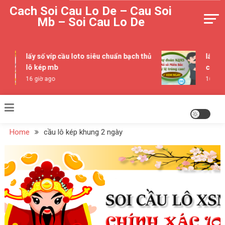
Skip
Cach Soi Cau Lo De – Cau Soi
to
Mb – Soi Cau Lo De
content
lấy số víp cầu loto siêu chuẩn bạch thủ
lấy số 
lô kép mb
con m
16 giờ ago
16 giờ a
Home
cầu lô kép khung 2 ngày