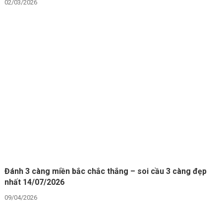
02/03/2026
Đánh 3 càng miền bắc chắc thắng – soi cầu 3 càng đẹp
nhất 14/07/2026
09/04/2026