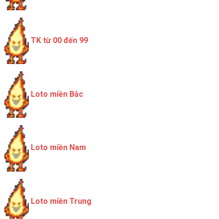
TK từ 00 đến 99
Loto miền Bắc
Loto miền Nam
Loto miền Trung