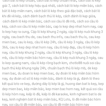
cách bắt lô kép chuẩn
,
cách bắt lô kép chuẩn nhất
,
cách bắt lô kép
giải 7
,
cách bắt lô kép hiệu quả nhất
,
cách bắt lô kép miền bắc
,
cách
bắt lô kép miền nam
,
cách bắt lô kép theo giải đặc biệt
,
cách bắt lô
khi đề về kép
,
cách đánh bạch thủ lô kép
,
cách đánh lô kẹp giữa
,
cách đánh lô kép miền bắc
,
cách soi cầu lô đề mb
,
cách soi cầu lô
kép
,
cách soi cầu lô kép miền bắc
,
cap lo kep dep nhat hom nay
,
cap
lo kep hay ra cung
,
Cặp lô kép khung 2 ngày
,
cặp lô kép nuôi khung 3
ngày
,
cau bach thu de
,
cau bach thu info
,
cau bach thu lo
,
cau kep
mien bac
,
cau lo kep
,
cầu lô kép 24h
,
cầu lô kép 3 ngày
,
cầu lô kép
366
,
cau lo kep dep nhat hom nay
,
cầu lô kép đẹp
,
cầu lô kép hôm
nay
,
cầu lô kép khung 2 ngày
,
cầu lô kép khung 3 ngày
,
cầu lô kép
mb
,
cầu lô kép miền bắc hôm nay
,
cầu lô kép nuôi khung 3 ngày
,
cau
lo kep quang nam
,
cầu lô kép rồng bạch kim
,
chotlo88 nuôi soi cầu
bạch thủ kép khung ngày 24h
,
chuẩn bạch thủ lô kép mb
,
de kep
mien bac
,
du doan lo kep mien bac
,
dự đoán lô kép miền bắc hôm
nay
,
dự đoán xổ số lô kép miền bắc
,
đánh lô kép là gì
,
đánh lô theo
kết quả loto ve kep
,
đường dây lộ kép là gì
,
huong dan bat lo kep
,
kep
dep mien bac
,
kép miền bắc
,
kep mien bac hom nay
,
kết quả soi cầu
lô kép hôm nay
,
kiếp lô đề
,
kiếp lô đề karaoke
,
kinh nghiem bat lo de
kep
,
kinh nghiệm bắt lô kép miền bắc
,
KQ Loto
,
lô đề miền bắc hôm
nay
,
soi cầu lô đề miền bắc
,
soi cầu lô đề miền bắc hôm nay