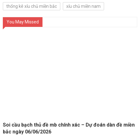
thống kê xỉu chủ miền bắc
xỉu chủ miền nam
You May Missed
Soi cầu bạch thủ đề mb chính xác – Dự đoán dàn đề miền
bắc ngày 06/06/2026