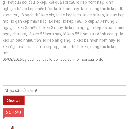
gì
,
kết quả soi cầu lô kép
,
kết quả soi cầu lô kép hôm nay
,
kinh
nghiệm bắt lô kép miền bắc
,
kq lô hôm nay
,
kqxs song thu lo kep
,
lk
song thu
,
lô bạch thủ kép vip
,
lo de kep lech
,
lo de ra kep
,
lo gan kep
mb
,
lô gan kép miền bắc
,
Lô kép
,
lo kep 188
,
lô kép 247 khung 3
ngày
,
lô kép 3 miền
,
lô kép 3 ngày
,
lô kép 5 ngày
,
lô kép 55 bao nhiêu
ngày chưa ra
,
lô kép 55 hôm nay
,
lô kép 55 hôm sau đánh con gì
,
lô
kép ăn bao nhiêu tiền
,
lo kep an giang
,
lô kép ba miền hôm nay
,
lô
kép đẹp nhất
,
soi cầu lô kép vip
,
song thủ lô kép
,
song thủ lô kép
mb
06/08/2026
by
cach soi cau lo de - cau soi mb - soi cau lo de
Search
SOI CẦU