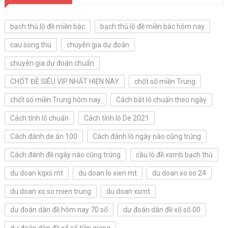
bạch thủ lô đề miền bắc
bạch thủ lô đề miền bắc hôm nay
cau song thu
chuyên gia dự đoán
chuyên gia dự đoán chuẩn
CHỐT ĐỀ SIÊU VIP NHẤT HIỆN NAY
chốt số miền Trung
chốt số miền Trung hôm nay
Cách bắt lô chuẩn theo ngày
Cách tính lô chuẩn
Cách tính lô De 2021
Cách đánh de ăn 100
Cách đánh lô ngày nào cũng trúng
Cách đánh đề ngày nào cũng trúng
cầu lô đề xsmb bạch thủ
du doan kqxs mt
du doan lo xien mt
du doan xo so 24
du doan xo so mien trung
du doan xsmt
dự đoán dàn đề hôm nay 70 số
dự đoán dàn đề xổ số 00
dự đoán dàn đề xổ số tiền giang