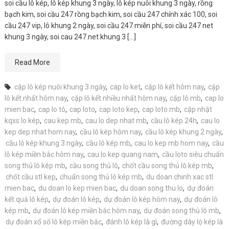
soi cầu lô kép, lô kép khung 3 ngày, lô kép nuôi khung 3 ngày, rồng
bạch kim, soi cầu 247 rồng bạch kim, soi cầu 247 chính xác 100, soi
cầu 247 vip, lô khung 2 ngày, soi cầu 247 miễn phí, soi cầu 247 net
khung 3 ngày, soi cau 247.net khung 3 […]
Read More
cặp lô kép nuôi khung 3 ngày
,
cap lo ket
,
cặp lô kết hôm nay
,
cặp
lô kết nhất hôm nay
,
cặp lô kết nhiều nhất hôm nay
,
cặp lô mb
,
cap lo
mien bac
,
cap lo tô
,
cap loto
,
cap loto kep
,
cap loto mb
,
cập nhật
kqxs lo kép
,
cau kep mb
,
cau lo dep nhat mb
,
cầu lô kép 24h
,
cau lo
kep dep nhat hom nay
,
cầu lô kép hôm nay
,
cầu lô kép khung 2 ngày
,
cầu lô kép khung 3 ngày
,
cầu lô kép mb
,
cau lo kep mb hom nay
,
cầu
lô kép miền bắc hôm nay
,
cau lo kep quang nam
,
cầu loto siêu chuẩn
song thủ lô kép mb
,
cầu song thủ lô
,
chốt cầu song thủ lô kép mb
,
chốt cầu stl kep
,
chuẩn song thủ lô kép mb
,
du doan chinh xac stl
mien bac
,
du doan lo kep mien bac
,
du doan song thu lo
,
dự đoán
kết quả lô kép
,
dự đoán lô kép
,
dự đoán lô kép hôm nay
,
dự đoán lô
kép mb
,
dự đoán lô kép miền bắc hôm nay
,
dự đoán song thủ lô mb
,
dự đoán xổ số lô kép miền bắc
,
đánh lô kép là gì
,
đường dây lộ kép là