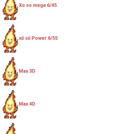
Xo so mega 6/45
xổ số Power 6/55
Max 3D
Max 4D