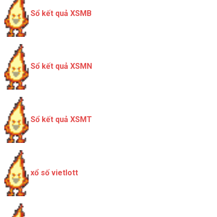
Sổ kết quả XSMB
Sổ kết quả XSMN
Sổ kết quả XSMT
xổ số vietlott