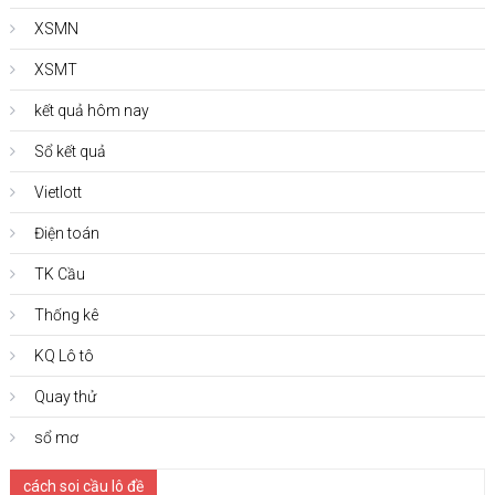
XSMN
XSMT
kết quả hôm nay
Sổ kết quả
Vietlott
Điện toán
TK Cầu
Thống kê
KQ Lô tô
Quay thử
sổ mơ
cách soi cầu lô đề