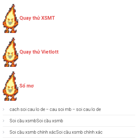
Quay thử XSMT
Quay thử Vietlott
Sổ mơ
cach soi cau lo de – cau soi mb – soi cau lo de
Soi cầu xsmb
Soi cầu xsmb
Soi cầu xsmb chính xác
Soi cầu xsmb chính xác