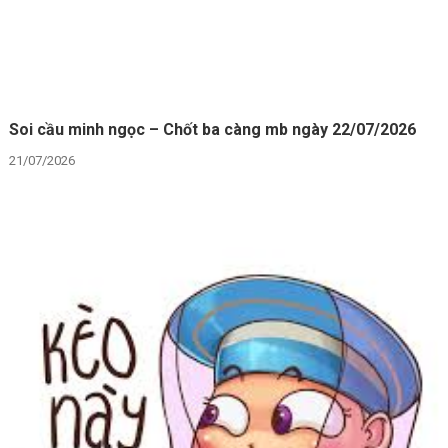
Soi cầu minh ngọc – Chốt ba càng mb ngày 22/07/2026
21/07/2026