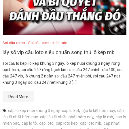
Soi cầu xsmb
Soi cầu xsmb chính xác
lấy số víp cầu loto siêu chuẩn song thủ lô kép mb
soi cầu lô kép, lô kép khung 3 ngày, lô kép nuôi khung 3 ngày, rồng
bạch kim, soi cầu 247 rồng bạch kim, soi cầu 247 chính xác 100, soi
cầu 247 vip, lô khung 2 ngày, soi cầu 247 miễn phí, soi cầu 247 net
khung 3 ngày, soi cau 247.net khung 3 […]
Read More
cặp lô kép nuôi khung 3 ngày
,
cap lo ket
,
cặp lô kết hôm nay
,
cặp
lô kết nhất hôm nay
,
cặp lô kết nhiều nhất hôm nay
,
cặp lô mb
,
cap lo
mien bac
,
cap lo tô
,
cap loto
,
cap loto kep
,
cap loto mb
,
cập nhật