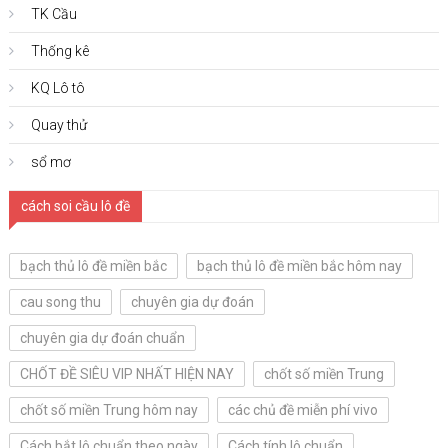
TK Cầu
Thống kê
KQ Lô tô
Quay thử
sổ mơ
cách soi cầu lô đề
bạch thủ lô đề miền bắc
bạch thủ lô đề miền bắc hôm nay
cau song thu
chuyên gia dự đoán
chuyên gia dự đoán chuẩn
CHỐT ĐỀ SIÊU VIP NHẤT HIỆN NAY
chốt số miền Trung
chốt số miền Trung hôm nay
các chủ đề miễn phí vivo
Cách bắt lô chuẩn theo ngày
Cách tính lô chuẩn