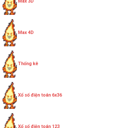
Max 3D
Max 4D
Thống kê
Xổ số điện toán 6x36
Xổ số điện toán 123