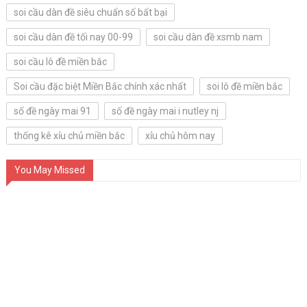
soi cầu dàn đề siêu chuẩn số bất bại
soi cầu dàn đề tối nay 00-99
soi cầu dàn đề xsmb nam
soi cầu lô đề miền bắc
Soi cầu đặc biệt Miền Bắc chính xác nhất
soi lô đề miền bắc
số đề ngày mai 91
số đề ngày mai i nutley nj
thống kê xỉu chủ miền bắc
xỉu chủ hôm nay
You May Missed