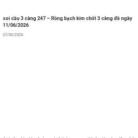
soi cầu 3 càng 247 – Rồng bạch kim chốt 3 càng đề ngày
11/06/2026
07/03/2026