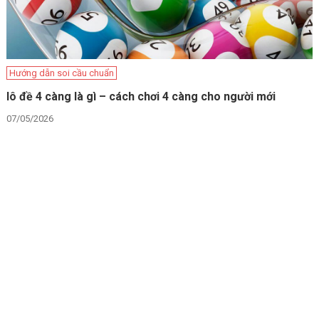
Hướng dẫn soi cầu chuẩn
lô đề 4 càng là gì – cách chơi 4 càng cho người mới
07/05/2026