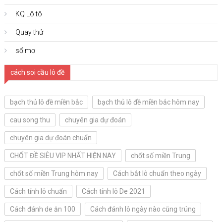
KQ Lô tô
Quay thử
sổ mơ
cách soi cầu lô đề
bạch thủ lô đề miền bắc
bạch thủ lô đề miền bắc hôm nay
cau song thu
chuyên gia dự đoán
chuyên gia dự đoán chuẩn
CHỐT ĐỀ SIÊU VIP NHẤT HIỆN NAY
chốt số miền Trung
chốt số miền Trung hôm nay
Cách bắt lô chuẩn theo ngày
Cách tính lô chuẩn
Cách tính lô De 2021
Cách đánh de ăn 100
Cách đánh lô ngày nào cũng trúng