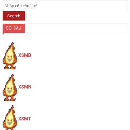
Search
SOI CẦU
XSMB
XSMN
XSMT