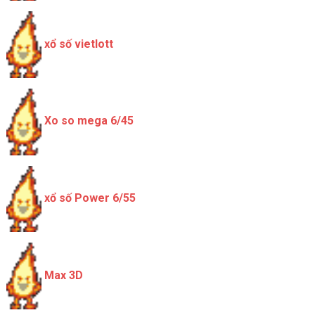
xổ số vietlott
Xo so mega 6/45
xổ số Power 6/55
Max 3D