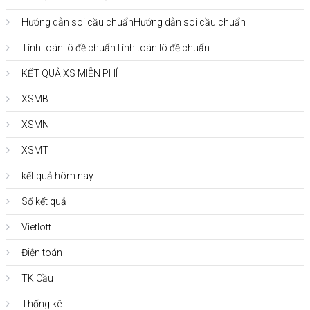
Hướng dẫn soi cầu chuẩn
Hướng dẫn soi cầu chuẩn
Tính toán lô đề chuẩn
Tính toán lô đề chuẩn
KẾT QUẢ XS MIỄN PHÍ
XSMB
XSMN
XSMT
kết quả hôm nay
Sổ kết quả
Vietlott
Điện toán
TK Cầu
Thống kê