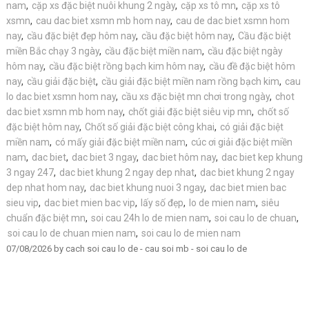
nam
,
cặp xs đặc biệt nuôi khung 2 ngày
,
cặp xs tô mn
,
cặp xs tô
xsmn
,
cau dac biet xsmn mb hom nay
,
cau de dac biet xsmn hom
nay
,
cầu đặc biệt đẹp hôm nay
,
cầu đặc biệt hôm nay
,
Cầu đặc biệt
miền Bắc chạy 3 ngày
,
cầu đặc biệt miền nam
,
cầu đặc biệt ngày
hôm nay
,
cầu đặc biệt rồng bạch kim hôm nay
,
cầu đề đặc biệt hôm
nay
,
cầu giải đặc biệt
,
cầu giải đặc biệt miền nam rồng bạch kim
,
cau
lo dac biet xsmn hom nay
,
cầu xs đặc biệt mn chơi trong ngày
,
chot
dac biet xsmn mb hom nay
,
chốt giải đặc biệt siêu vip mn
,
chốt số
đặc biệt hôm nay
,
Chốt số giải đặc biệt công khai
,
có giải đặc biệt
miền nam
,
có mấy giải đặc biệt miền nam
,
cúc ơi giải đặc biệt miền
nam
,
dac biet
,
dac biet 3 ngay
,
dac biet hôm nay
,
dac biet kep khung
3 ngay 247
,
dac biet khung 2 ngay dep nhat
,
dac biet khung 2 ngay
dep nhat hom nay
,
dac biet khung nuoi 3 ngay
,
dac biet mien bac
sieu vip
,
dac biet mien bac vip
,
lấy số đẹp
,
lo de mien nam
,
siêu
chuẩn đặc biệt mn
,
soi cau 24h lo de mien nam
,
soi cau lo de chuan
,
soi cau lo de chuan mien nam
,
soi cau lo de mien nam
07/08/2026
by
cach soi cau lo de - cau soi mb - soi cau lo de