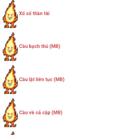
Xổ số thần tài
Cầu bạch thủ (MB)
Cầu lật liên tục (MB)
Cầu về cả cặp (MB)