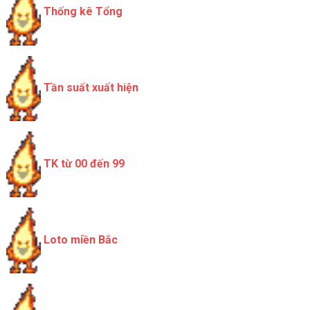
Thống kê Tổng
Tần suất xuất hiện
TK từ 00 đến 99
Loto miền Bắc