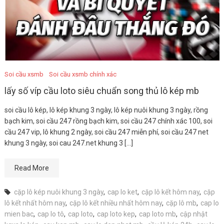
Soi cầu xsmb
Soi cầu xsmb chính xác
lấy số víp cầu loto siêu chuẩn song thủ lô kép mb
soi cầu lô kép, lô kép khung 3 ngày, lô kép nuôi khung 3 ngày, rồng
bạch kim, soi cầu 247 rồng bạch kim, soi cầu 247 chính xác 100, soi
cầu 247 vip, lô khung 2 ngày, soi cầu 247 miễn phí, soi cầu 247 net
khung 3 ngày, soi cau 247.net khung 3 […]
Read More
cặp lô kép nuôi khung 3 ngày
,
cap lo ket
,
cặp lô kết hôm nay
,
cặp
lô kết nhất hôm nay
,
cặp lô kết nhiều nhất hôm nay
,
cặp lô mb
,
cap lo
mien bac
,
cap lo tô
,
cap loto
,
cap loto kep
,
cap loto mb
,
cập nhật