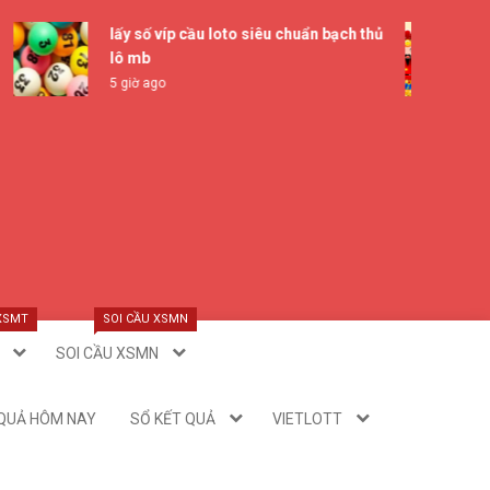
lấy số víp cầu loto siêu chuẩn bạch thủ
l
lô mb
l
5 giờ ago
5
 XSMT
SOI CẦU XSMN
SOI CẦU XSMN
QUẢ HÔM NAY
SỔ KẾT QUẢ
VIETLOTT