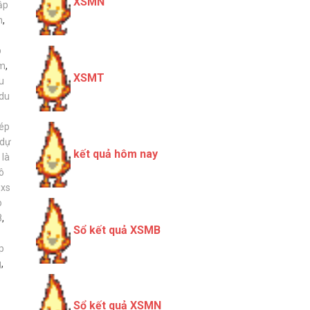
XSMN
ập
h
,
p
am
,
XSMT
u
du
kép
dự
kết quả hôm nay
 là
lô
qxs
o
8
,
Sổ kết quả XSMB
p
g
,
Sổ kết quả XSMN