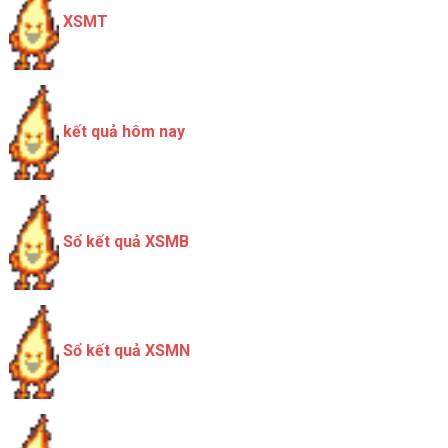
XSMT
kết quả hôm nay
Sổ kết quả XSMB
Sổ kết quả XSMN