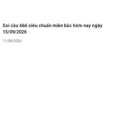
Soi cầu 666 siêu chuẩn miền bắc hôm nay ngày
15/09/2026
11/06/2026