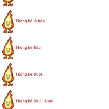
Thống kê lô kép
Thống kê Đầu
Thống kê Đuôi
Thống kê Đầu – Đuôi