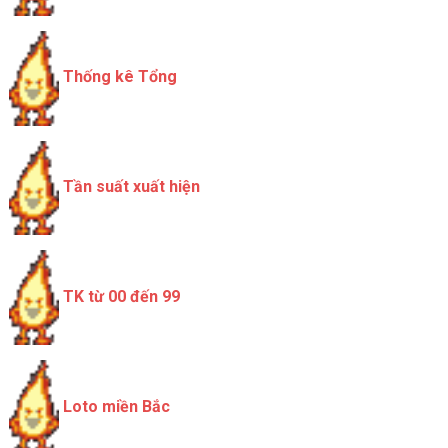
Thống kê Tổng
Tần suất xuất hiện
TK từ 00 đến 99
Loto miền Bắc