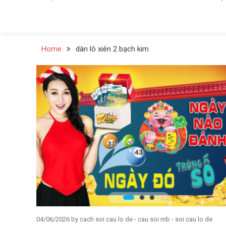
Home
dàn lô xiên 2 bạch kim
04/06/2026
by
cach soi cau lo de - cau soi mb - soi cau lo de