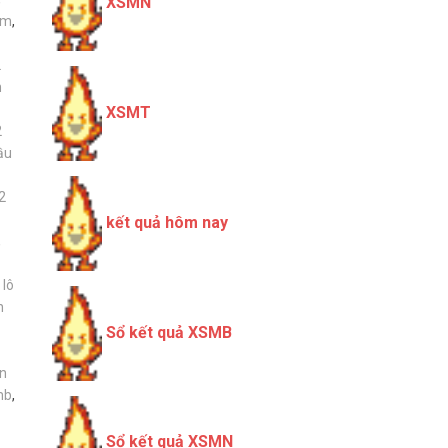
XSMN
ăm
,
2
h
XSMT
2
ầu
 2
kết quả hôm nay
,
 lô
n
Sổ kết quả XSMB
en
mb
,
Sổ kết quả XSMN