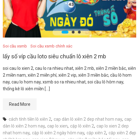
Soi cầu xsmb
Soi cầu xsmb chính xác
lấy số víp cầu loto siêu chuẩn lô xiên 2 mb
soi cau lo xien 2, cau lo ra nhieu nhat, xiên 2 mb, xiên 2 miền bắc, xiên
2 miền nam, xiên 2 miễn phí, xiên 2 vip, xiên 3 miền bắc, cầu lô hom
nay, cau lo hom nay, xsmb so ra nhieu nhat, soi cầu lô hôm nay,
thống kê lô xiên miền […]
Read More
cách tính tiền lô xiên 2
,
cap dàn lô xiên 2 dep nhat hom nay
,
cap
dàn lô xiên 2 hom nay
,
cap lo xien
,
cặp lô xiên 2
,
cap lo xien 2 dep
nhat hom nay
,
cặp lô xiên 2 ngày hôm nay
,
cặp xiên 2
,
cặp xiên 2 đẹp