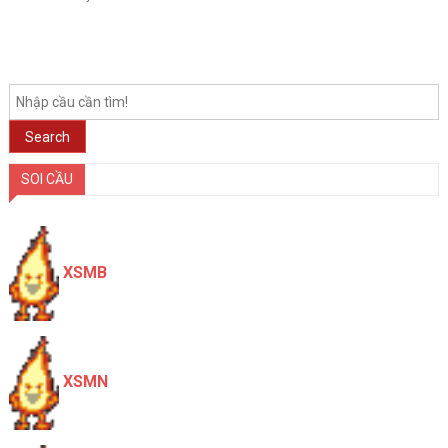
Search
SOI CẦU
XSMB
XSMN