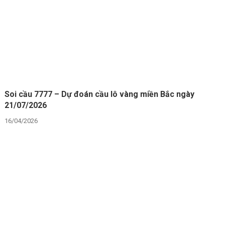
Soi cầu 7777 – Dự đoán cầu lô vàng miền Bắc ngày
21/07/2026
16/04/2026