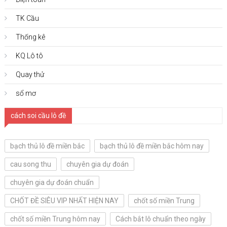
TK Cầu
Thống kê
KQ Lô tô
Quay thử
sổ mơ
cách soi cầu lô đề
bạch thủ lô đề miền bắc
bạch thủ lô đề miền bắc hôm nay
cau song thu
chuyên gia dự đoán
chuyên gia dự đoán chuẩn
CHỐT ĐỀ SIÊU VIP NHẤT HIỆN NAY
chốt số miền Trung
chốt số miền Trung hôm nay
Cách bắt lô chuẩn theo ngày