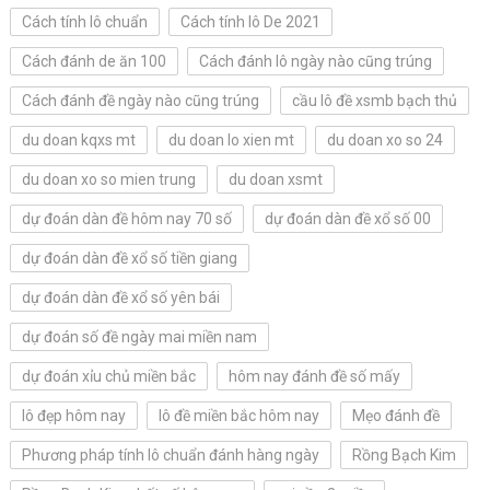
Cách tính lô chuẩn
Cách tính lô De 2021
Cách đánh de ăn 100
Cách đánh lô ngày nào cũng trúng
Cách đánh đề ngày nào cũng trúng
cầu lô đề xsmb bạch thủ
du doan kqxs mt
du doan lo xien mt
du doan xo so 24
du doan xo so mien trung
du doan xsmt
dự đoán dàn đề hôm nay 70 số
dự đoán dàn đề xổ số 00
dự đoán dàn đề xổ số tiền giang
dự đoán dàn đề xổ số yên bái
dự đoán số đề ngày mai miền nam
dự đoán xỉu chủ miền bắc
hôm nay đánh đề số mấy
lô đẹp hôm nay
lô đề miền bắc hôm nay
Mẹo đánh đề
Phương pháp tính lô chuẩn đánh hàng ngày
Rồng Bạch Kim