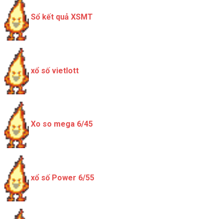
Sổ kết quả XSMT
xổ số vietlott
Xo so mega 6/45
xổ số Power 6/55