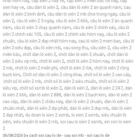
nhất hôm nay
,
cap xien 2 hay ve
,
cặp xiên 2 miền bắc tối nay
,
cap
xien hay ve
,
cầu dàn lô xiên 2
,
cầu dàn lô xiên 2 ăn quanh năm
,
cau
dàn lô xiên 2 binh dinh
,
cầu dàn lô xiên 2 mb chơi trong ngày
,
cầu lô
xiên 2
,
cầu lô xiên 2 3 ngày
,
cầu lô xiên 2 666
,
cầu lô xiên 2 ăn quanh
năm
,
cầu lô xiên 2 chạy quanh năm
,
cầu lô xiên 2 chính xác
,
cầu lô
xiên 2 chính xác 100
,
cầu lô xiên 2 chính xác hôm nay
,
cầu lô xiên 2
chuẩn
,
cầu lô xiên 2 đẹp nhất hôm nay
,
cau lô xiên 2 mien bac
,
cầu lô
xiên 2 siêu đẹp
,
cầu lô xiên mb
,
cau song thu
,
cầu xiên 2
,
cầu xiên 2
miền bắc
,
chốt dàn lô xiên 2
,
chốt dàn lô xiên 2 chuẩn
,
chốt dàn lô
xiên 2 siêu vip mb
,
chốt lô xiên 2
,
chốt lô xiên 2 hôm nay
,
chốt lô xiên
2 mb
,
chốt lô xiên 2 miễn phí
,
chốt lô xiên 2 rbk
,
chốt lô xiên 2 rồng
bạch kim
,
Chốt số dàn lô xiên 2 công khai
,
chốt số lô xiên 2 cao cấp
,
chốt số lô xiên 2 mb
,
chốt số lô xiên 2 siêu chuẩn
,
chốt số lô xiên 2
siêu víp
,
chốt số xsmb lô xiên 2
,
dàn lô xiên 2
,
dàn lô xiên 2 247
,
dàn
lô xiên 2 666
,
dàn lô xiên 2 888
,
dàn lô xiên 2 bạch kim
,
dàn lô xiên 2
cao cấp
,
dàn lô xiên 2 chiều nay
,
dàn lô xiên 2 chuẩn
,
dàn lô xiên 2
chuẩn nhất
,
dàn lô xiên 2 đại phát
,
dàn lô xiên 2 đẹp mb
,
dàn lô xiên
2 đẹp nhất
,
du doan lo xien 2 xsmb
,
lo xien 2 xsmb
,
siêu chuẩn lô
xiên
,
siêu chuẩn lô xiên 2 mb
,
soi cau lo xien 2 xsmb
,
xin con lo xien
2
06/08/2026
by
cach soi cau lo de - cau soi mb - soi cau lo de