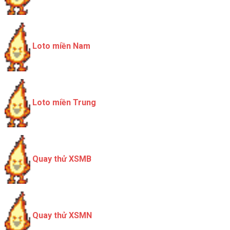
Loto miền Nam
Loto miền Trung
Quay thử XSMB
Quay thử XSMN