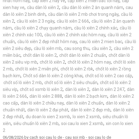
nhất hôm nay
,
cap xien 2 hay ve
,
cặp xiên 2 miền bắc tối nay
,
cap
xien hay ve
,
cầu dàn lô xiên 2
,
cầu dàn lô xiên 2 ăn quanh năm
,
cau
dàn lô xiên 2 binh dinh
,
cầu dàn lô xiên 2 mb chơi trong ngày
,
cầu lô
xiên 2
,
cầu lô xiên 2 3 ngày
,
cầu lô xiên 2 666
,
cầu lô xiên 2 ăn quanh
năm
,
cầu lô xiên 2 chạy quanh năm
,
cầu lô xiên 2 chính xác
,
cầu lô
xiên 2 chính xác 100
,
cầu lô xiên 2 chính xác hôm nay
,
cầu lô xiên 2
chuẩn
,
cầu lô xiên 2 đẹp nhất hôm nay
,
cau lô xiên 2 mien bac
,
cầu lô
xiên 2 siêu đẹp
,
cầu lô xiên mb
,
cau song thu
,
cầu xiên 2
,
cầu xiên 2
miền bắc
,
chốt dàn lô xiên 2
,
chốt dàn lô xiên 2 chuẩn
,
chốt dàn lô
xiên 2 siêu vip mb
,
chốt lô xiên 2
,
chốt lô xiên 2 hôm nay
,
chốt lô xiên
2 mb
,
chốt lô xiên 2 miễn phí
,
chốt lô xiên 2 rbk
,
chốt lô xiên 2 rồng
bạch kim
,
Chốt số dàn lô xiên 2 công khai
,
chốt số lô xiên 2 cao cấp
,
chốt số lô xiên 2 mb
,
chốt số lô xiên 2 siêu chuẩn
,
chốt số lô xiên 2
siêu víp
,
chốt số xsmb lô xiên 2
,
dàn lô xiên 2
,
dàn lô xiên 2 247
,
dàn
lô xiên 2 666
,
dàn lô xiên 2 888
,
dàn lô xiên 2 bạch kim
,
dàn lô xiên 2
cao cấp
,
dàn lô xiên 2 chiều nay
,
dàn lô xiên 2 chuẩn
,
dàn lô xiên 2
chuẩn nhất
,
dàn lô xiên 2 đại phát
,
dàn lô xiên 2 đẹp mb
,
dàn lô xiên
2 đẹp nhất
,
du doan lo xien 2 xsmb
,
lo xien 2 xsmb
,
siêu chuẩn lô
xiên
,
siêu chuẩn lô xiên 2 mb
,
soi cau lo xien 2 xsmb
,
xin con lo xien
2
06/08/2026
by
cach soi cau lo de - cau soi mb - soi cau lo de