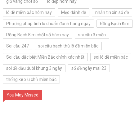
giờ vàng chốt số
lô đẹp hôm nay
lô đề miền bắc hôm nay
Mẹo đánh đề
nhắn tin xin số đề
Phương pháp tính lô chuẩn đánh hàng ngày
Rồng Bạch Kim
Rồng Bạch Kim chốt số hôm nay
soi cầu 3 miền
Soi cầu 247
soi cầu bạch thủ lô đề miền bắc
Soi cầu đặc biệt Miền Bắc chính xác nhất
soi lô đề miền bắc
soi đề đầu đuôi khung 3 ngày
số đề ngày mai 23
thống kê xỉu chủ miền bắc
You May Missed