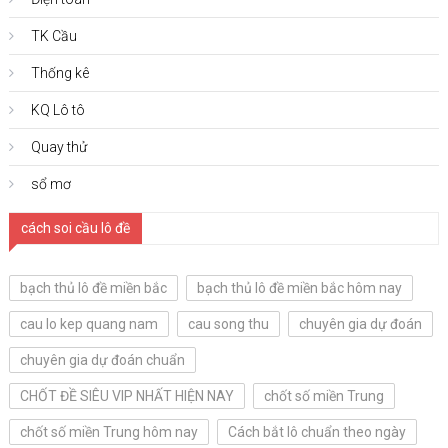
TK Cầu
Thống kê
KQ Lô tô
Quay thử
sổ mơ
cách soi cầu lô đề
bạch thủ lô đề miền bắc
bạch thủ lô đề miền bắc hôm nay
cau lo kep quang nam
cau song thu
chuyên gia dự đoán
chuyên gia dự đoán chuẩn
CHỐT ĐỀ SIÊU VIP NHẤT HIỆN NAY
chốt số miền Trung
chốt số miền Trung hôm nay
Cách bắt lô chuẩn theo ngày