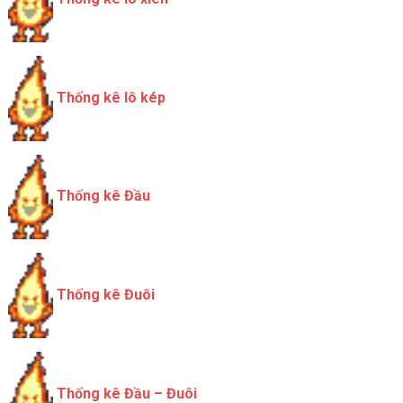
Thống kê lô kép
Thống kê Đầu
Thống kê Đuôi
Thống kê Đầu – Đuôi