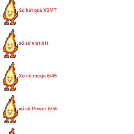
Sổ kết quả XSMT
xổ số vietlott
Xo so mega 6/45
xổ số Power 6/55