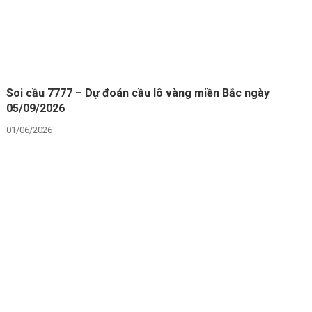
Soi cầu 7777 – Dự đoán cầu lô vàng miền Bắc ngày
05/09/2026
01/06/2026