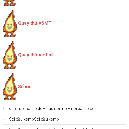
Quay thử XSMT
Quay thử Vietlott
Sổ mơ
cach soi cau lo de – cau soi mb – soi cau lo de
Soi cầu xsmb
Soi cầu xsmb