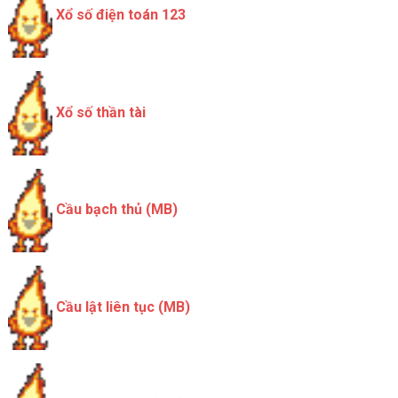
Xổ số điện toán 123
Xổ số thần tài
Cầu bạch thủ (MB)
Cầu lật liên tục (MB)