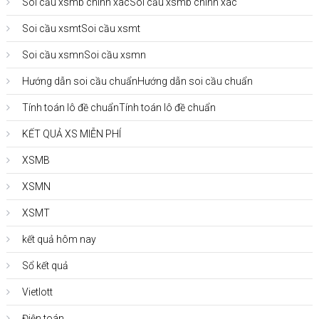
Soi cầu xsmb chính xác
Soi cầu xsmb chính xác
Soi cầu xsmt
Soi cầu xsmt
Soi cầu xsmn
Soi cầu xsmn
Hướng dẫn soi cầu chuẩn
Hướng dẫn soi cầu chuẩn
Tính toán lô đề chuẩn
Tính toán lô đề chuẩn
KẾT QUẢ XS MIỄN PHÍ
XSMB
XSMN
XSMT
kết quả hôm nay
Sổ kết quả
Vietlott
Điện toán