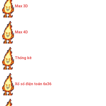
Max 3D
Max 4D
Thống kê
Xổ số điện toán 6x36