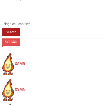
Search
SOI CẦU
XSMB
XSMN