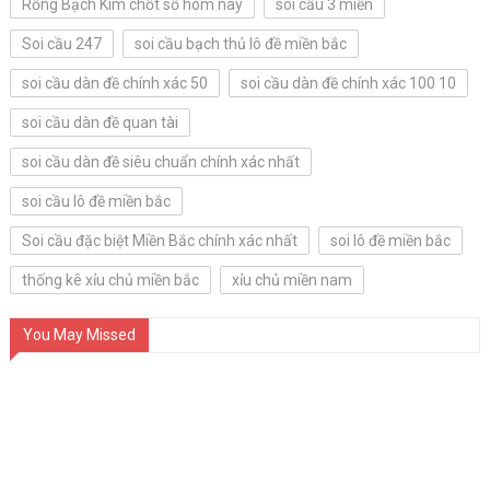
Rồng Bạch Kim chốt số hôm nay
soi cầu 3 miền
Soi cầu 247
soi cầu bạch thủ lô đề miền bắc
soi cầu dàn đề chính xác 50
soi cầu dàn đề chính xác 100 10
soi cầu dàn đề quan tài
soi cầu dàn đề siêu chuẩn chính xác nhất
soi cầu lô đề miền bắc
Soi cầu đặc biệt Miền Bắc chính xác nhất
soi lô đề miền bắc
thống kê xỉu chủ miền bắc
xỉu chủ miền nam
You May Missed