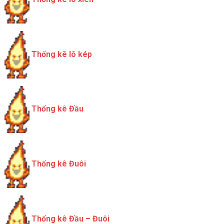
Thống kê lô kép
Thống kê Đầu
Thống kê Đuôi
Thống kê Đầu – Đuôi