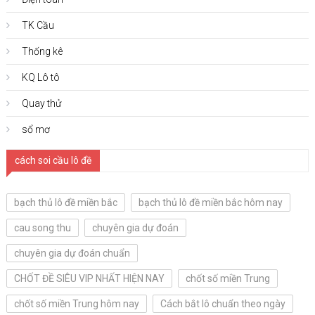
TK Cầu
Thống kê
KQ Lô tô
Quay thử
sổ mơ
cách soi cầu lô đề
bạch thủ lô đề miền bắc
bạch thủ lô đề miền bắc hôm nay
cau song thu
chuyên gia dự đoán
chuyên gia dự đoán chuẩn
CHỐT ĐỀ SIÊU VIP NHẤT HIỆN NAY
chốt số miền Trung
chốt số miền Trung hôm nay
Cách bắt lô chuẩn theo ngày