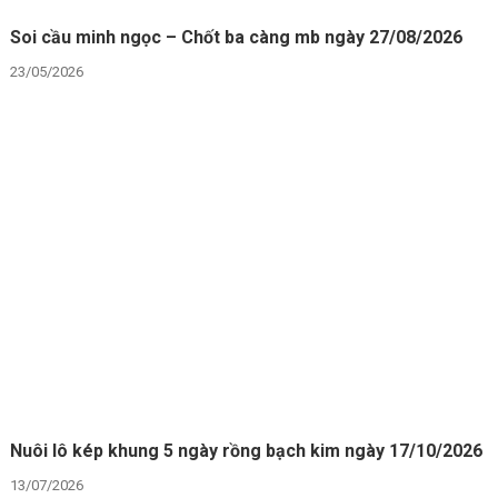
Soi cầu minh ngọc – Chốt ba càng mb ngày 27/08/2026
23/05/2026
Nuôi lô kép khung 5 ngày rồng bạch kim ngày 17/10/2026
13/07/2026