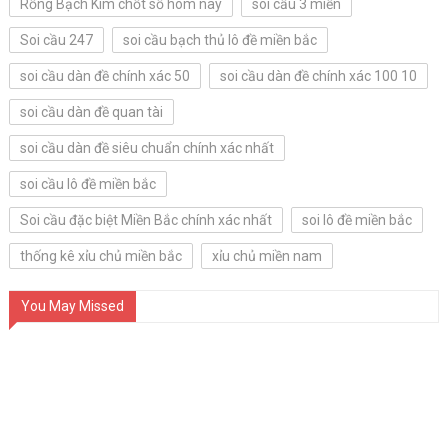
Rồng Bạch Kim chốt số hôm nay
soi cầu 3 miền
Soi cầu 247
soi cầu bạch thủ lô đề miền bắc
soi cầu dàn đề chính xác 50
soi cầu dàn đề chính xác 100 10
soi cầu dàn đề quan tài
soi cầu dàn đề siêu chuẩn chính xác nhất
soi cầu lô đề miền bắc
Soi cầu đặc biệt Miền Bắc chính xác nhất
soi lô đề miền bắc
thống kê xỉu chủ miền bắc
xỉu chủ miền nam
You May Missed