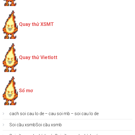
Quay thử XSMT
Quay thử Vietlott
Sổ mơ
cach soi cau lo de – cau soi mb – soi cau lo de
Soi cầu xsmb
Soi cầu xsmb