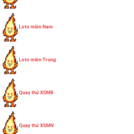
Loto miền Nam
Loto miền Trung
Quay thử XSMB
Quay thử XSMN