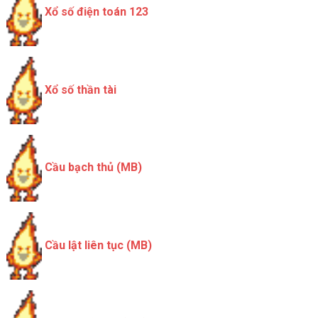
Xổ số điện toán 123
Xổ số thần tài
Cầu bạch thủ (MB)
Cầu lật liên tục (MB)