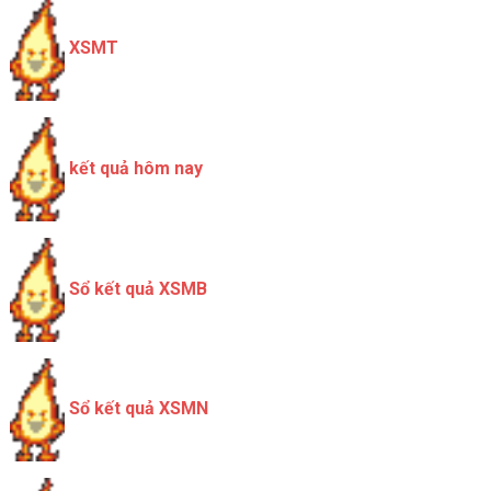
XSMT
kết quả hôm nay
Sổ kết quả XSMB
Sổ kết quả XSMN