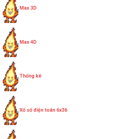
Max 3D
Max 4D
Thống kê
Xổ số điện toán 6x36