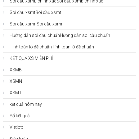
Soi cầu xsmb chính xác
Soi cầu xsmb chính xác
Soi cầu xsmt
Soi cầu xsmt
Soi cầu xsmn
Soi cầu xsmn
Hướng dẫn soi cầu chuẩn
Hướng dẫn soi cầu chuẩn
Tính toán lô đề chuẩn
Tính toán lô đề chuẩn
KẾT QUẢ XS MIỄN PHÍ
XSMB
XSMN
XSMT
kết quả hôm nay
Sổ kết quả
Vietlott
Điện toán