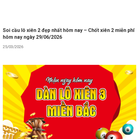
Soi cầu lô xiên 2 đẹp nhất hôm nay – Chốt xiên 2 miễn phí
hôm nay ngày 29/06/2026
25/03/2026