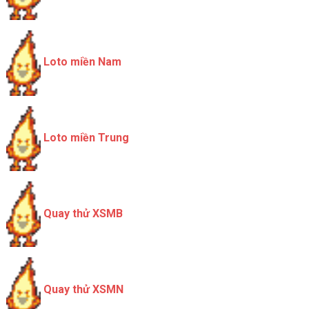
Loto miền Nam
Loto miền Trung
Quay thử XSMB
Quay thử XSMN