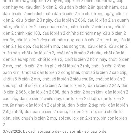
nhất hôm nay
,
cap xien 2 hay ve
,
cặp xiên 2 miền bắc tối nay
,
cap
xien hay ve
,
cầu dàn lô xiên 2
,
cầu dàn lô xiên 2 ăn quanh năm
,
cau
dàn lô xiên 2 binh dinh
,
cầu dàn lô xiên 2 mb chơi trong ngày
,
cầu lô
xiên 2
,
cầu lô xiên 2 3 ngày
,
cầu lô xiên 2 666
,
cầu lô xiên 2 ăn quanh
năm
,
cầu lô xiên 2 chạy quanh năm
,
cầu lô xiên 2 chính xác
,
cầu lô
xiên 2 chính xác 100
,
cầu lô xiên 2 chính xác hôm nay
,
cầu lô xiên 2
chuẩn
,
cầu lô xiên 2 đẹp nhất hôm nay
,
cau lô xiên 2 mien bac
,
cầu lô
xiên 2 siêu đẹp
,
cầu lô xiên mb
,
cau song thu
,
cầu xiên 2
,
cầu xiên 2
miền bắc
,
chốt dàn lô xiên 2
,
chốt dàn lô xiên 2 chuẩn
,
chốt dàn lô
xiên 2 siêu vip mb
,
chốt lô xiên 2
,
chốt lô xiên 2 hôm nay
,
chốt lô xiên
2 mb
,
chốt lô xiên 2 miễn phí
,
chốt lô xiên 2 rbk
,
chốt lô xiên 2 rồng
bạch kim
,
Chốt số dàn lô xiên 2 công khai
,
chốt số lô xiên 2 cao cấp
,
chốt số lô xiên 2 mb
,
chốt số lô xiên 2 siêu chuẩn
,
chốt số lô xiên 2
siêu víp
,
chốt số xsmb lô xiên 2
,
dàn lô xiên 2
,
dàn lô xiên 2 247
,
dàn
lô xiên 2 666
,
dàn lô xiên 2 888
,
dàn lô xiên 2 bạch kim
,
dàn lô xiên 2
cao cấp
,
dàn lô xiên 2 chiều nay
,
dàn lô xiên 2 chuẩn
,
dàn lô xiên 2
chuẩn nhất
,
dàn lô xiên 2 đại phát
,
dàn lô xiên 2 đẹp mb
,
dàn lô xiên
2 đẹp nhất
,
du doan lo xien 2 xsmb
,
lo xien 2 xsmb
,
siêu chuẩn lô
xiên
,
siêu chuẩn lô xiên 2 mb
,
soi cau lo xien 2 xsmb
,
xin con lo xien
2
07/08/2026
by
cach soi cau lo de - cau soi mb - soi cau lo de