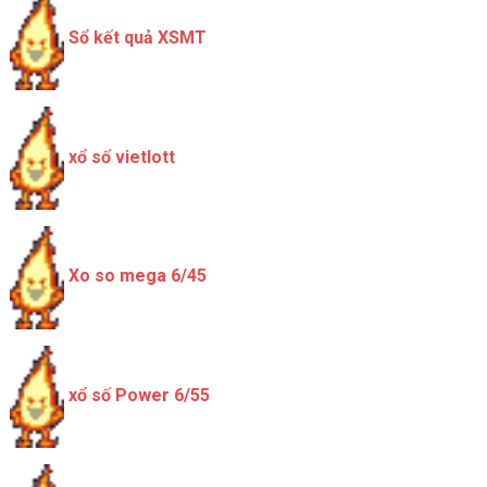
Sổ kết quả XSMT
xổ số vietlott
Xo so mega 6/45
xổ số Power 6/55