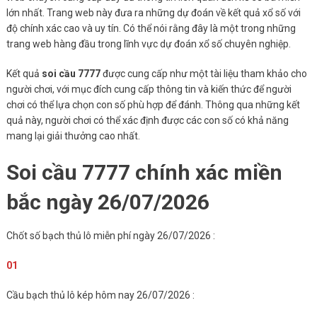
lớn nhất. Trang web này đưa ra những dự đoán về kết quả xổ số với
độ chính xác cao và uy tín. Có thể nói rằng đây là một trong những
trang web hàng đầu trong lĩnh vực dự đoán xổ số chuyên nghiệp.
Kết quả
soi cầu 7777
được cung cấp như một tài liệu tham khảo cho
người chơi, với mục đích cung cấp thông tin và kiến thức để người
chơi có thể lựa chọn con số phù hợp để đánh. Thông qua những kết
quả này, người chơi có thể xác định được các con số có khả năng
mang lại giải thưởng cao nhất.
Soi cầu 7777 chính xác miền
bắc ngày 26/07/2026
Chốt số bạch thủ lô miễn phí ngày 26/07/2026 :
01
Cầu bạch thủ lô kép hôm nay 26/07/2026 :