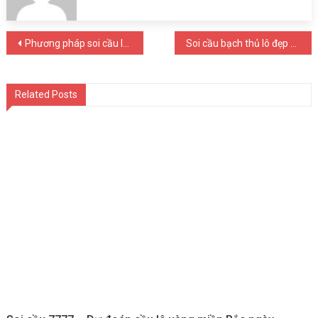
đoán
cầu
Điều
Phương pháp soi cầu lô kép – Chốt số dàn lô đẹp nhất 26/07/2026
Soi cầu bạch thủ lô đẹp nhất ngày 26/07/2026
lô
vàng
hướng
miền
Bắc
Related Posts
bài
ngày
26/07/2026
viết