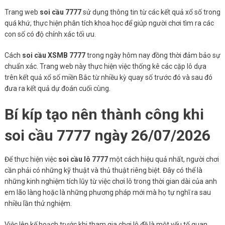
Trang web
soi cầu 7777
sử dụng thông tin từ các kết quả xổ số trong
quá khứ, thực hiện phân tích khoa học để giúp người chơi tìm ra các
con số có độ chính xác tối ưu.
Cách
soi cầu XSMB 7777
trong ngày hôm nay đồng thời đảm bảo sự
chuẩn xác. Trang web này thực hiện việc thống kê các cặp lô dựa
trên kết quả xổ số miền Bắc từ nhiều kỳ quay số trước đó và sau đó
đưa ra kết quả dự đoán cuối cùng.
Bí kíp tạo nên thành công khi
soi cầu 7777 ngày 26/07/2026
Để thực hiện việc
soi cầu lô 7777
một cách hiệu quả nhất, người chơi
cần phải có những kỹ thuật và thủ thuật riêng biệt. Đây có thể là
những kinh nghiệm tích lũy từ việc chơi lô trong thời gian dài của anh
em lão làng hoặc là những phương pháp mới mà họ tự nghĩ ra sau
nhiều lần thử nghiệm.
Việc lên kế hoạch trước khi tham gia chơi lô đề là một yếu tố quan