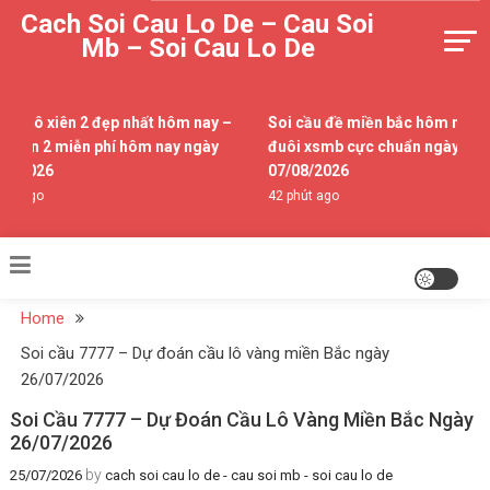
Skip
Cach Soi Cau Lo De – Cau Soi
to
Mb – Soi Cau Lo De
content
ầu lô xiên 2 đẹp nhất hôm nay –
Soi cầu đề miền bắc hôm nay đầ
xiên 2 miễn phí hôm nay ngày
đuôi xsmb cực chuẩn ngày
8/2026
07/08/2026
út ago
42 phút ago
Home
Soi cầu 7777 – Dự đoán cầu lô vàng miền Bắc ngày
26/07/2026
Soi Cầu 7777 – Dự Đoán Cầu Lô Vàng Miền Bắc Ngày
26/07/2026
by
25/07/2026
cach soi cau lo de - cau soi mb - soi cau lo de