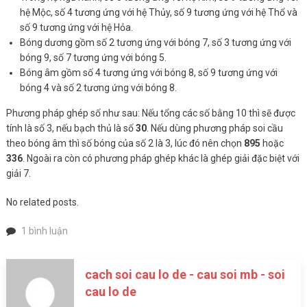
hệ Mộc, số 4 tương ứng với hệ Thủy, số 9 tương ứng với hệ Thổ và
số 9 tương ứng với hệ Hỏa.
Bóng dương gồm số 2 tương ứng với bóng 7, số 3 tương ứng với
bóng 9, số 7 tương ứng với bóng 5.
Bóng âm gồm số 4 tương ứng với bóng 8, số 9 tương ứng với
bóng 4 và số 2 tương ứng với bóng 8.
Phương pháp ghép số như sau: Nếu tổng các số bằng 10 thì sẽ được
tính là số 3, nếu bạch thủ là số
30
. Nếu dùng phương pháp soi cầu
theo bóng âm thì số bóng của số 2 là 3, lúc đó nên chọn
895
hoặc
336
. Ngoài ra còn có phương pháp ghép khác là ghép giải đặc biệt với
giải 7.
No related posts.
ở
1 bình luận
Soi
cầu
cach soi cau lo de - cau soi mb - soi
7777
cau lo de
–
Dự