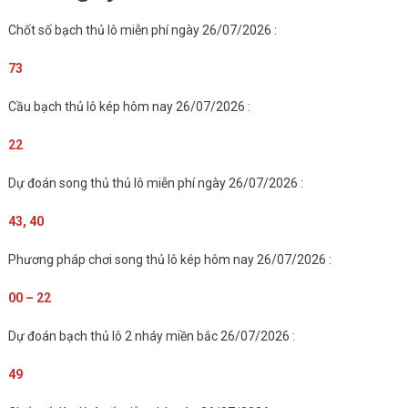
Chốt số bạch thủ lô miễn phí ngày 26/07/2026 :
73
Cầu bạch thủ lô kép hôm nay 26/07/2026 :
22
Dự đoán song thủ thủ lô miễn phí ngày 26/07/2026 :
43, 40
Phương pháp chơi song thủ lô kép hôm nay 26/07/2026 :
00 – 22
Dự đoán bạch thủ lô 2 nháy miền bắc 26/07/2026 :
49