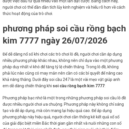
được việc đầu tư quá nhiều vào một lần đặt cược. Bằng cách này,
người chơi có thể dần dần tích lũy kinh nghiệm và hiểu rõ hơn về cách
thức hoạt động của trò chơi.
phương pháp soi cầu rồng bạch
kim 7777
ngày 26/07/2026
Để dễ dàng nổ số khi chơi các trò chơi lô đề, người chơi cần áp dụng
nhiều phương pháp khác nhau, không nên chỉ dựa vào một phương
pháp duy nhất vì khó để tăng tỷ lệ chiến thắng. Trong lô đề, không
phải lúc nào cũng có may mắn nên cần có các bí quyết để nâng cao
khả năng thắng. Dưới đây soi cầu 247 là một vài mẹo vặt giúp anh
em dễ dàng chiến thắng khi
soi cầu rồng bạch kim 7777
:
Phương pháp bạc nhớ là một trong những phương pháp soi cầu lô đề
được nhiều người chơi ưa chuộng. Phương pháp này không chỉ sáng
tạo và dễ áp dụng, mà còn mang lại hiệu quả cao. Để áp dụng
phương pháp này hiệu quả, người chơi cần thống kê kết quả xổ số
của giải đặc biệt miền Bắc thời gian gần nhất và nuôi những con số