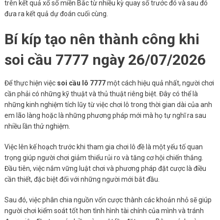
trên kết quả xổ số miền Bắc từ nhiều kỳ quay số trước đó và sau đó
đưa ra kết quả dự đoán cuối cùng.
Bí kíp tạo nên thành công khi
soi cầu 7777 ngày 26/07/2026
Để thực hiện việc
soi cầu lô 7777
một cách hiệu quả nhất, người chơi
cần phải có những kỹ thuật và thủ thuật riêng biệt. Đây có thể là
những kinh nghiệm tích lũy từ việc chơi lô trong thời gian dài của anh
em lão làng hoặc là những phương pháp mới mà họ tự nghĩ ra sau
nhiều lần thử nghiệm.
Việc lên kế hoạch trước khi tham gia chơi lô đề là một yếu tố quan
trọng giúp người chơi giảm thiểu rủi ro và tăng cơ hội chiến thắng.
Đầu tiên, việc nắm vững luật chơi và phương pháp đặt cược là điều
cần thiết, đặc biệt đối với những người mới bắt đầu.
Sau đó, việc phân chia nguồn vốn cược thành các khoản nhỏ sẽ giúp
người chơi kiểm soát tốt hơn tình hình tài chính của mình và tránh