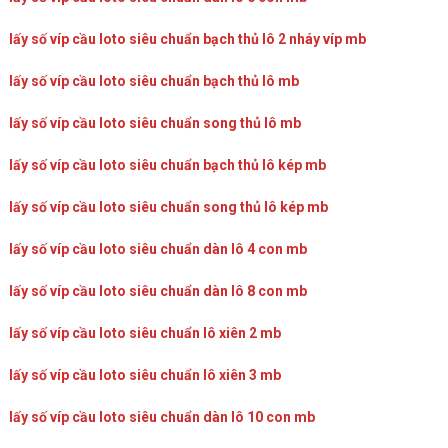
lấy số víp cầu loto siêu chuẩn bạch thủ lô 2 nháy víp mb
lấy số víp cầu loto siêu chuẩn bạch thủ lô mb
lấy số víp cầu loto siêu chuẩn song thủ lô mb
lấy số víp cầu loto siêu chuẩn bạch thủ lô kép mb
lấy số víp cầu loto siêu chuẩn song thủ lô kép mb
lấy số víp cầu loto siêu chuẩn dàn lô 4 con mb
lấy số víp cầu loto siêu chuẩn dàn lô 8 con mb
lấy số víp cầu loto siêu chuẩn lô xiên 2 mb
lấy số víp cầu loto siêu chuẩn lô xiên 3 mb
lấy số víp cầu loto siêu chuẩn dàn lô 10 con mb