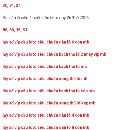
30, 91, 34
Soi cầu lô xiên 4 miền bắc hôm nay 26/07/2026 :
86, 66, 15, 51
lấy số víp cầu loto siêu chuẩn dàn lô 6 con mb
lấy số víp cầu loto siêu chuẩn bạch thủ lô 2 nháy víp mb
lấy số víp cầu loto siêu chuẩn bạch thủ lô mb
lấy số víp cầu loto siêu chuẩn song thủ lô mb
lấy số víp cầu loto siêu chuẩn bạch thủ lô kép mb
lấy số víp cầu loto siêu chuẩn song thủ lô kép mb
lấy số víp cầu loto siêu chuẩn dàn lô 4 con mb
lấy số víp cầu loto siêu chuẩn dàn lô 8 con mb