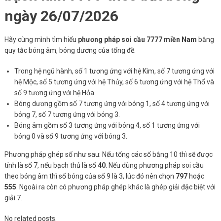
ngày 26/07/2026
Hãy cùng mình tìm hiểu
phương pháp soi cầu 7777 miền Nam
bằng
quy tắc bóng âm, bóng dương của tổng đề.
Trong hệ ngũ hành, số 1 tương ứng với hệ Kim, số 7 tương ứng với
hệ Mộc, số 5 tương ứng với hệ Thủy, số 6 tương ứng với hệ Thổ và
số 9 tương ứng với hệ Hỏa.
Bóng dương gồm số 7 tương ứng với bóng 1, số 4 tương ứng với
bóng 7, số 7 tương ứng với bóng 3.
Bóng âm gồm số 3 tương ứng với bóng 4, số 1 tương ứng với
bóng 0 và số 9 tương ứng với bóng 3.
Phương pháp ghép số như sau: Nếu tổng các số bằng 10 thì sẽ được
tính là số 7, nếu bạch thủ là số
40
. Nếu dùng phương pháp soi cầu
theo bóng âm thì số bóng của số 9 là 3, lúc đó nên chọn
797
hoặc
555
. Ngoài ra còn có phương pháp ghép khác là ghép giải đặc biệt với
giải 7.
No related posts.