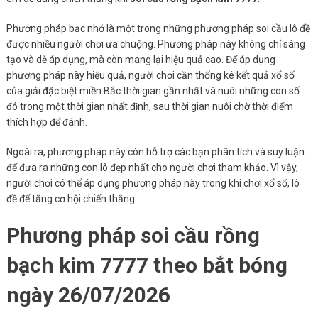
Phương pháp bạc nhớ là một trong những phương pháp soi cầu lô đề
được nhiều người chơi ưa chuộng. Phương pháp này không chỉ sáng
tạo và dễ áp dụng, mà còn mang lại hiệu quả cao. Để áp dụng
phương pháp này hiệu quả, người chơi cần thống kê kết quả xổ số
của giải đặc biệt miền Bắc thời gian gần nhất và nuôi những con số
đó trong một thời gian nhất định, sau thời gian nuôi chờ thời điểm
thích hợp để đánh.
Ngoài ra, phương pháp này còn hỗ trợ các bạn phân tích và suy luận
để đưa ra những con lô đẹp nhất cho người chơi tham khảo. Vì vậy,
người chơi có thể áp dụng phương pháp này trong khi chơi xổ số, lô
đề để tăng cơ hội chiến thắng.
Phương pháp soi cầu rồng
bạch kim 7777 theo bắt bóng
ngày 26/07/2026