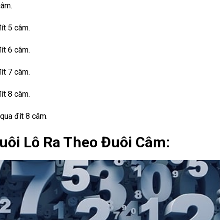
câm.
ít 5 câm.
ít 6 câm.
ít 7 câm.
ít 8 câm.
qua đít 8 câm.
uôi Lô Ra Theo Đuôi Câm: