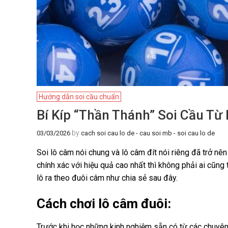
Hướng dẫn soi cầu chuẩn
Bí Kíp “thần Thánh” Soi Cầu Từ
by
03/03/2026
cach soi cau lo de - cau soi mb - soi cau lo de
Soi lô câm nói chung và lô câm đít nói riêng đã trở nê
chính xác với hiệu quả cao nhất thì không phải ai cũng 
lô ra theo đuôi câm như chia sẻ sau đây.
Cách chơi lô câm đuôi:
Trước khi học những kinh nghiệm sẵn có từ các chuyên 