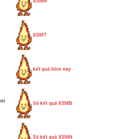
XSMN
XSMT
kết quả hôm nay
soi
Sổ kết quả XSMB
Sổ kết quả XSMN