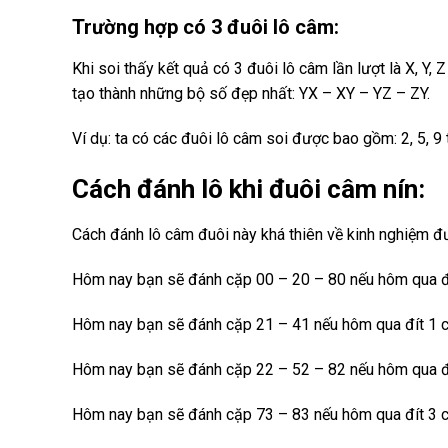
Trường hợp có 3 đuôi lô câm:
Khi soi thấy kết quả có 3 đuôi lô câm lần lượt là X, Y,
tạo thành những bộ số đẹp nhất: YX – XY – YZ – ZY.
Ví dụ: ta có các đuôi lô câm soi được bao gồm: 2, 5, 9
Cách đánh lô khi đuôi câm nín:
Cách đánh lô câm đuôi này khá thiên về kinh nghiệm đượ
Hôm nay bạn sẽ đánh cặp 00 – 20 – 80 nếu hôm qua đ
Hôm nay bạn sẽ đánh cặp 21 – 41 nếu hôm qua đít 1 
Hôm nay bạn sẽ đánh cặp 22 – 52 – 82 nếu hôm qua đ
Hôm nay bạn sẽ đánh cặp 73 – 83 nếu hôm qua đít 3 