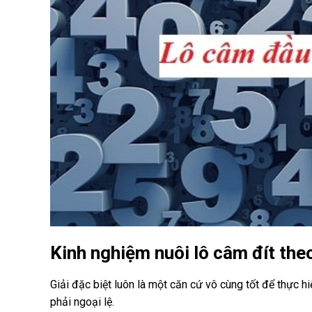
Kinh nghiệm nuôi lô câm đít theo
Giải đặc biệt luôn là một căn cứ vô cùng tốt để thực 
phải ngoại lệ.