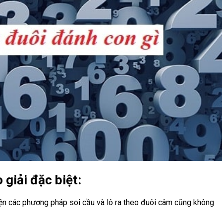
 giải đặc biệt:
hiện các phương pháp soi cầu và lô ra theo đuôi câm cũng không