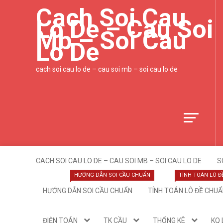
Skip
Cach Soi Cau
to
Lo De – Cau Soi
content
Mb – Soi Cau
Lo De
cach soi cau lo de – cau soi mb – soi cau lo de
CACH SOI CAU LO DE – CAU SOI MB – SOI CAU LO DE
S
HƯỚNG DẪN SOI CẦU CHUẨN
TÍNH TOÁN LÔ Đ
HƯỚNG DẪN SOI CẦU CHUẨN
TÍNH TOÁN LÔ ĐỀ CHU
ĐIỆN TOÁN
TK CẦU
THỐNG KÊ
KQ 