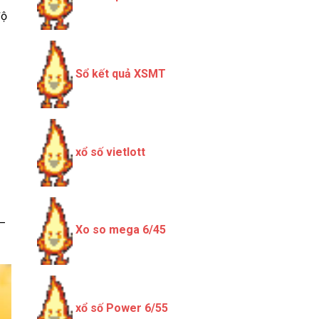
độ
Sổ kết quả XSMT
xổ số vietlott
 –
Xo so mega 6/45
xổ số Power 6/55