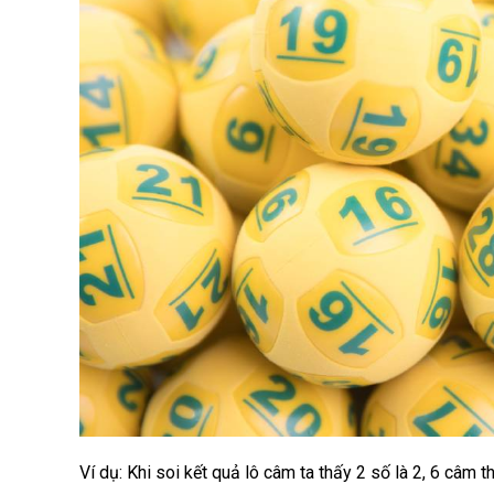
Ví dụ: Khi soi kết quả lô câm ta thấy 2 số là 2, 6 câm 