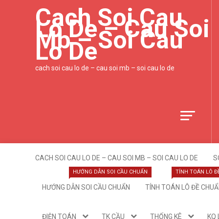
Skip
Cach Soi Cau
to
Lo De – Cau Soi
content
Mb – Soi Cau
Lo De
cach soi cau lo de – cau soi mb – soi cau lo de
CACH SOI CAU LO DE – CAU SOI MB – SOI CAU LO DE
S
HƯỚNG DẪN SOI CẦU CHUẨN
TÍNH TOÁN LÔ Đ
HƯỚNG DẪN SOI CẦU CHUẨN
TÍNH TOÁN LÔ ĐỀ CHU
ĐIỆN TOÁN
TK CẦU
THỐNG KÊ
KQ 