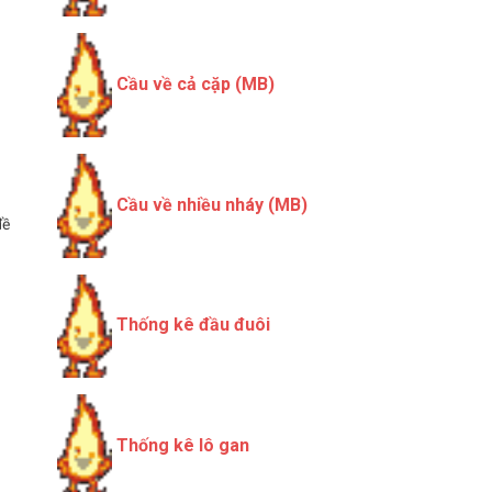
Cầu về cả cặp (MB)
Cầu về nhiều nháy (MB)
đề
Thống kê đầu đuôi
Thống kê lô gan