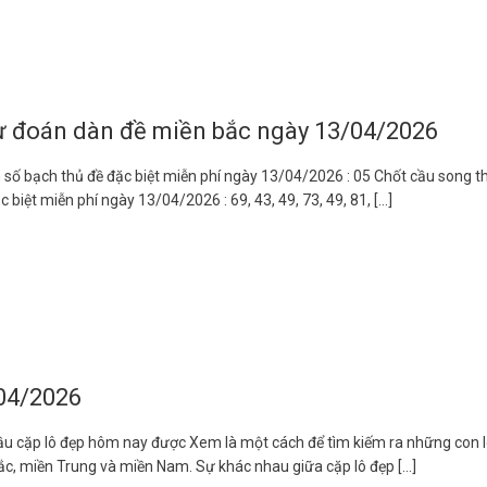
Dự đoán dàn đề miền bắc ngày 13/04/2026
số bạch thủ đề đặc biệt miễn phí ngày 13/04/2026 : 05 Chốt cầu song t
 biệt miễn phí ngày 13/04/2026 : 69, 43, 49, 73, 49, 81, […]
/04/2026
ầu cặp lô đẹp hôm nay được Xem là một cách để tìm kiếm ra những con 
ắc, miền Trung và miền Nam. Sự khác nhau giữa cặp lô đẹp […]