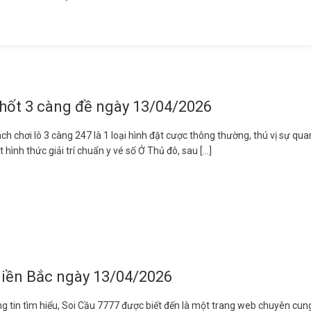
chốt 3 càng đề ngày 13/04/2026
 chơi lô 3 càng 247 là 1 loại hình đặt cược thông thường, thú vị sự qua
hình thức giải trí chuẩn y vé số Ở Thủ đô, sau […]
miền Bắc ngày 13/04/2026
tin tìm hiểu, Soi Cầu 7777 được biết đến là một trang web chuyên cun