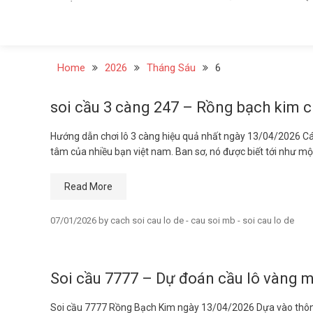
Home
2026
Tháng Sáu
6
soi cầu 3 càng 247 – Rồng bạch kim 
Hướng dẫn chơi lô 3 càng hiệu quả nhất ngày 13/04/2026 Cách
tâm của nhiều bạn việt nam. Ban sơ, nó được biết tới như một 
Read More
07/01/2026
by
cach soi cau lo de - cau soi mb - soi cau lo de
Soi cầu 7777 – Dự đoán cầu lô vàng 
Soi cầu 7777 Rồng Bạch Kim ngày 13/04/2026 Dựa vào thông 