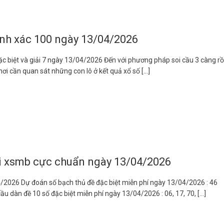
ính xác 100 ngày 13/04/2026
c biệt và giải 7 ngày 13/04/2026 Đến với phương pháp soi cầu 3 càng r
hơi cần quan sát những con lô ở kết quả xổ số […]
i xsmb cực chuẩn ngày 13/04/2026
/2026 Dự đoán số bạch thủ đề đặc biệt miễn phí ngày 13/04/2026 : 46
ầu dàn đề 10 số đặc biệt miễn phí ngày 13/04/2026 : 06, 17, 70, […]