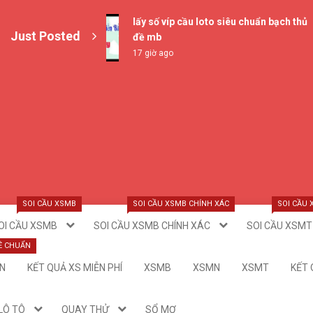
lấy số víp cầu loto siêu chuẩn bạch thủ
Just Posted
đề mb
17 giờ ago
SOI CẦU XSMB
SOI CẦU XSMB CHÍNH XÁC
SOI CẦU
OI CẦU XSMB
SOI CẦU XSMB CHÍNH XÁC
SOI CẦU XSMT
Ề CHUẨN
ẨN
KẾT QUẢ XS MIỄN PHÍ
XSMB
XSMN
XSMT
KẾT 
LÔ TÔ
QUAY THỬ
SỔ MƠ