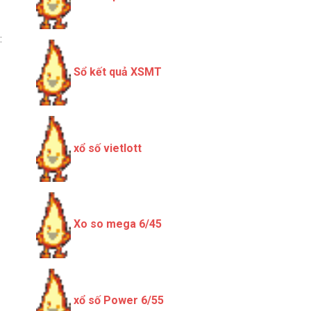
:
Sổ kết quả XSMT
xổ số vietlott
Xo so mega 6/45
xổ số Power 6/55