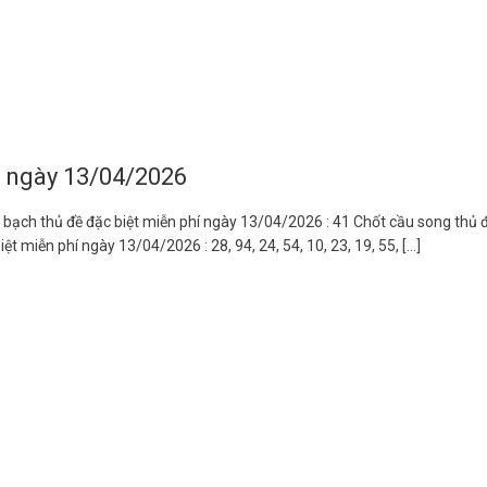
b ngày 13/04/2026
ạch thủ đề đặc biệt miễn phí ngày 13/04/2026 : 41 Chốt cầu song thủ 
t miễn phí ngày 13/04/2026 : 28, 94, 24, 54, 10, 23, 19, 55, […]