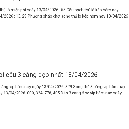
thủ lô miễn phí ngày 13/04/2026 : 55 Cầu bạch thủ lô kép hôm nay
04/2026 : 13, 29 Phương pháp chơi song thủ lô kép hôm nay 13/04/2026 
oi cầu 3 càng đẹp nhất 13/04/2026
càng vip hôm nay ngày 13/04/2026: 379 Song thủ 3 càng vip hôm nay
y 13/04/2026: 000, 324, 778, 405 Dàn 3 càng 6 số vip hôm nay ngày