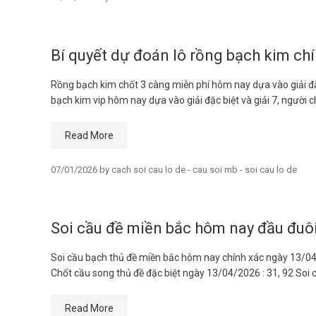
Bí quyết dự đoán lô rồng bạch kim ch
Rồng bạch kim chốt 3 càng miễn phí hôm nay dựa vào giải đặ
bạch kim vip hôm nay dựa vào giải đặc biệt và giải 7, người c
Read More
07/01/2026
by
cach soi cau lo de - cau soi mb - soi cau lo de
Soi cầu đề miền bắc hôm nay đầu đuô
Soi cầu bạch thủ đề miền bắc hôm nay chính xác ngày 13/04
Chốt cầu song thủ đề đặc biệt ngày 13/04/2026 : 31, 92 Soi c
Read More