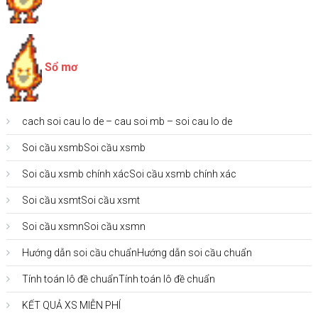
Sổ mơ
cach soi cau lo de – cau soi mb – soi cau lo de
Soi cầu xsmb
Soi cầu xsmb
Soi cầu xsmb chính xác
Soi cầu xsmb chính xác
Soi cầu xsmt
Soi cầu xsmt
Soi cầu xsmn
Soi cầu xsmn
Hướng dẫn soi cầu chuẩn
Hướng dẫn soi cầu chuẩn
Tính toán lô đề chuẩn
Tính toán lô đề chuẩn
KẾT QUẢ XS MIỄN PHÍ