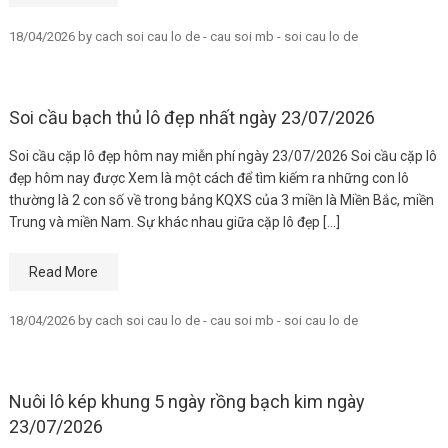
18/04/2026
by
cach soi cau lo de - cau soi mb - soi cau lo de
Soi cầu bạch thủ lô đẹp nhất ngày 23/07/2026
Soi cầu cặp lô đẹp hôm nay miễn phí ngày 23/07/2026 Soi cầu cặp lô
đẹp hôm nay được Xem là một cách để tìm kiếm ra những con lô
thường là 2 con số về trong bảng KQXS của 3 miền là Miền Bắc, miền
Trung và miền Nam. Sự khác nhau giữa cặp lô đẹp […]
Read More
18/04/2026
by
cach soi cau lo de - cau soi mb - soi cau lo de
Nuôi lô kép khung 5 ngày rồng bạch kim ngày
23/07/2026