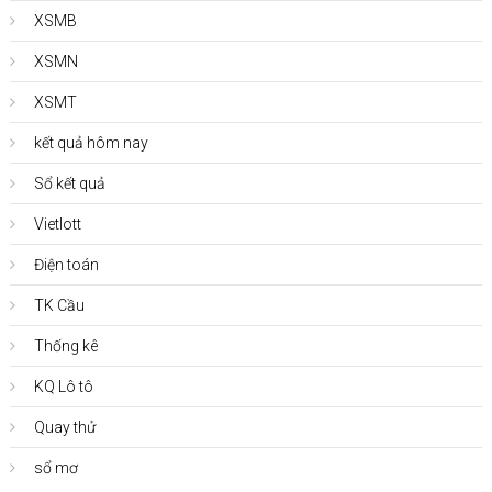
XSMB
XSMN
XSMT
kết quả hôm nay
Sổ kết quả
Vietlott
Điện toán
TK Cầu
Thống kê
KQ Lô tô
Quay thử
sổ mơ