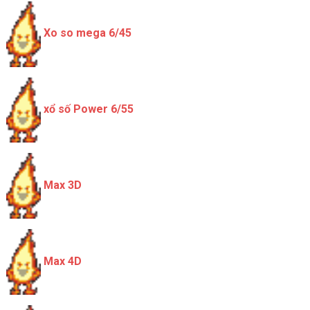
Xo so mega 6/45
xổ số Power 6/55
Max 3D
Max 4D