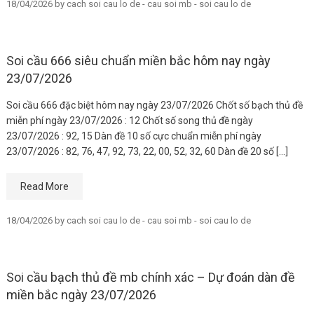
18/04/2026
by
cach soi cau lo de - cau soi mb - soi cau lo de
Soi cầu 666 siêu chuẩn miền bắc hôm nay ngày
23/07/2026
Soi cầu 666 đặc biệt hôm nay ngày 23/07/2026 Chốt số bạch thủ đề
miễn phí ngày 23/07/2026 : 12 Chốt số song thủ đề ngày
23/07/2026 : 92, 15 Dàn đề 10 số cực chuẩn miễn phí ngày
23/07/2026 : 82, 76, 47, 92, 73, 22, 00, 52, 32, 60 Dàn đề 20 số […]
Read More
18/04/2026
by
cach soi cau lo de - cau soi mb - soi cau lo de
Soi cầu bạch thủ đề mb chính xác – Dự đoán dàn đề
miền bắc ngày 23/07/2026