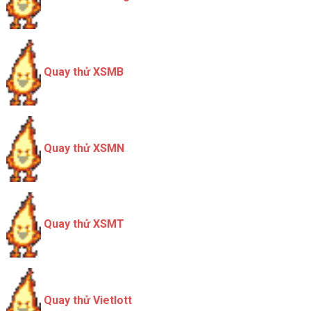
Quay thử XSMB
Quay thử XSMN
Quay thử XSMT
Quay thử Vietlott