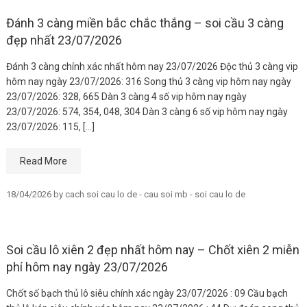
Đánh 3 càng miền bắc chắc thắng – soi cầu 3 càng
đẹp nhất 23/07/2026
Đánh 3 càng chính xác nhất hôm nay 23/07/2026 Độc thủ 3 càng vip
hôm nay ngày 23/07/2026: 316 Song thủ 3 càng vip hôm nay ngày
23/07/2026: 328, 665 Dàn 3 càng 4 số vip hôm nay ngày
23/07/2026: 574, 354, 048, 304 Dàn 3 càng 6 số vip hôm nay ngày
23/07/2026: 115, […]
Read More
18/04/2026
by
cach soi cau lo de - cau soi mb - soi cau lo de
Soi cầu lô xiên 2 đẹp nhất hôm nay – Chốt xiên 2 miễn
phí hôm nay ngày 23/07/2026
Chốt số bạch thủ lô siêu chính xác ngày 23/07/2026 : 09 Cầu bạch